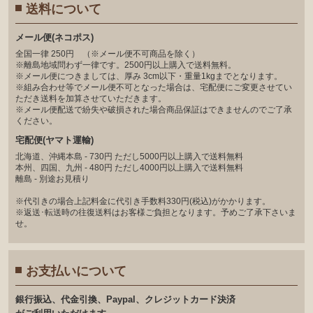
送料について
メール便(ネコポス)
全国一律 250円 （※メール便不可商品を除く）
※離島地域問わず一律です。2500円以上購入で送料無料。
※メール便につきましては、厚み 3cm以下・重量1kgまでとなります。
※組み合わせ等でメール便不可となった場合は、宅配便にご変更させてい
ただき送料を加算させていただきます。
※メール便配送で紛失や破損された場合商品保証はできませんのでご了承
ください。
宅配便(ヤマト運輸)
北海道、沖縄本島 - 730円 ただし5000円以上購入で送料無料
本州、四国、九州 - 480円 ただし4000円以上購入で送料無料
離島 - 別途お見積り
※代引きの場合上記料金に代引き手数料330円(税込)がかかります。
※返送･転送時の往復送料はお客様ご負担となります。予めご了承下さいま
せ。
お支払いについて
銀⾏振込、代⾦引換、Paypal、クレジットカード決済