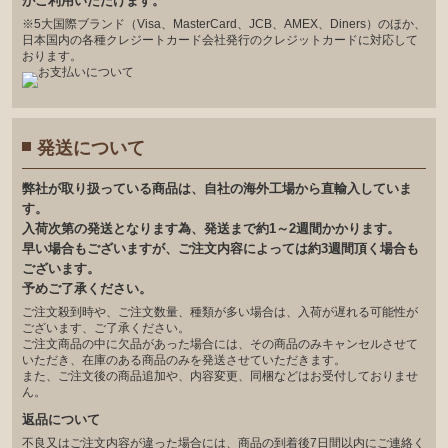
がご利⽤いただけます。
※5大国際ブランド（Visa、MasterCard、JCB、AMEX、Diners）のほか、
日本国内の各種クレジートカード会社発行のクレジットカードに対応して
おります。
発送について
弊社が取り扱っている商品は、自社の海外工場から直輸入していま
す。
入荷次第の発送となります為、発送まで約1～2週間かかります。
早い場合もございますが、ご注文内容によっては約3週間頂く場合も
ございます。
予めご了承ください。
ご注文殺到時や、ご注文数量、種類が多い場合は、入荷が遅れる可能性が
ございます、ご了承ください。
ご注文商品の中に欠品があった場合には、その商品のみキャンセルさせて
いただき、在庫のある商品のみを発送させていただきます。
また、ご注文後の商品追加や、内容変更、同梱などはお受付しておりませ
ん。
返品について
不良又はご注文内容が違った場合には、商品の到着後7日間以内にご連絡く