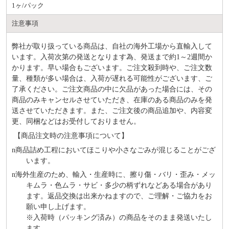
1ヶ/パック
注意事項
弊社が取り扱っている商品は、自社の海外工場から直輸入して
います。入荷次第の発送となります為、発送まで約
1～2週間か
かります。早い場合もございます。ご注文殺到時や、ご注文数
量、種類が多い場合は、入荷が遅れる可能性がございます、ご
了承ください。ご注文商品の中に欠品があった場合には、その
商品のみキャンセルさせていただき、在庫のある商品のみを発
送させていただきます。また、ご注文後の商品追加や、内容変
更、同梱などはお受付しておりません。
【商品注文時の注意事項について】
n
商品詰め⼯程においてほこりや⼩さなごみが混じることがござ
います。
n
海外⽣産のため、輸⼊・⽣産時に、擦り傷・バリ・歪み・メッ
キムラ・色ムラ・サビ・多少の柄ずれなどある場合があり
ます。返品交換は出来かねますので、ご理解・ご協⼒をお
願い申し上げます。
※⼊荷時（パッキング済み）の商品をそのまま発送いたし
ます。