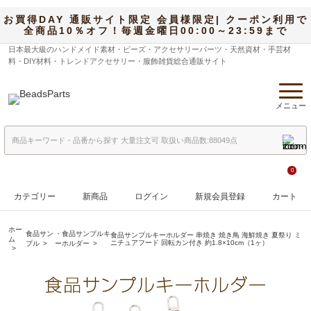
お買得DAY 通販サイト限定 会員様限定| クーポン利用で
全商品10％オフ！毎週金曜日00:00～23:59まで
日本最大級のハンドメイド素材・ビーズ・アクセサリーパーツ・天然資材・手芸材
料・DIY材料・トレンドアクセサリー・服飾雑貨総合通販サイト
メニュー
0
カテゴリー
新商品
ログイン
新規会員登録
カート
ホー
食品サン
・食品サンプルキ
食品サンプルキーホルダー 串焼き 焼き鳥 海鮮焼き 夏祭り ミ
ム
ニチュアフード 回転カン付き 約1.8×10cm（1ヶ）
プル
ーホルダー