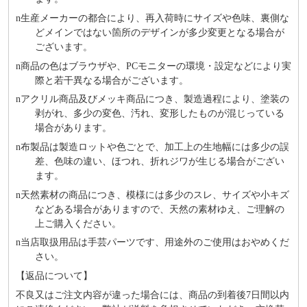
n
⽣産メーカーの都合により、再⼊荷時にサイズや⾊味、裏側な
どメインではない箇所のデザインが多少変更となる場合が
ございます。
n
商品の⾊はブラウザや、PCモニターの環境・設定などにより実
際と若⼲異なる場合がございます。
n
アクリル商品及びメッキ商品につき、製造過程により、塗装の
剥がれ、多少の変色、汚れ、変形したものが混じっている
場合があります。
n
布製品は製造ロットや色ごとで、加工上の生地幅には多少の誤
差、色味の違い、ほつれ、折れジワが生じる場合がござい
ます。
n
天然素材の商品につき、模様には多少のスレ、サイズや小キズ
などある場合がありますので、天然の素材ゆえ、ご理解の
上ご購入ください。
n
当店取扱用品は⼿芸パーツです、⽤途外のご使⽤はおやめくだ
さい。
【返品について】
不良又はご注文内容が違った場合には、商品の到着後7日間以内