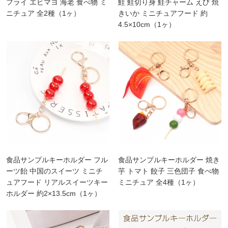
フライ エビマヨ 海老 食べ物 ミ
鮭 鮭切り身 鮭チャーム えび 焼
ニチュア 全2種（1ヶ）
きいか ミニチュアフード 約
4.5×10cm（1ヶ）
食品サンプルキーホルダー フル
食品サンプルキーホルダー 焼き
ーツ飴 中国のスイーツ ミニチ
芋 トマト 餃子 三色団子 食べ物
ュアフード リアルスイーツキー
ミニチュア 全4種（1ヶ）
ホルダー 約2×13.5cm（1ヶ）