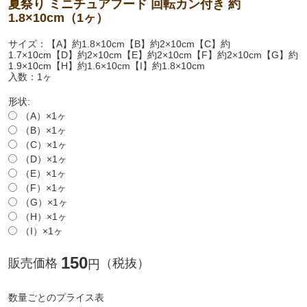
夏祭り ミニチュアフード 回転カン付き 約
1.8×10cm（1ヶ）
サイズ：【A】約1.8×10cm【B】約2×10cm【C】約
1.7×10cm【D】約2×10cm【E】約2×10cm【F】約2×10cm【G】約
1.9×10cm【H】約1.6×10cm【I】約1.8×10cm
入数：1ヶ
形状:
（A）×1ヶ
（B）×1ヶ
（C）×1ヶ
（D）×1ヶ
（E）×1ヶ
（F）×1ヶ
（G）×1ヶ
（H）×1ヶ
（I）×1ヶ
150
販売価格
（税抜）
円
数量ごとのプライス表