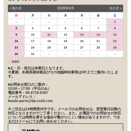
2026年8月
< 前の⽉
次の⽉ >
日
月
火
水
木
金
土
-
-
-
-
-
-
1
2
3
4
5
6
7
8
9
10
11
12
13
14
15
16
17
18
19
20
21
22
23
24
25
26
27
28
29
30
31
-
-
-
-
-
定休日
■土・日・祝日は休業日となります。
※夏期、冬期長期休暇及びその他臨時休業等はHP上でご案内いたしま
す。
■お問合せ窓口のご案内：
10:00～17:00（平日のみ）
電話番号：06-6718-6367
メールアドレス：
beads-parts@bp-craft.com
※ご注文は24時間受付中です。メールでのお問合せは、翌営業日以降の
対応となりますのでご了承ください。 また、お電話でのお問合せの対応
については時間を要する場合や繋がりにくい場合がありますので、でき
るだけメールにてお問い合わせください。