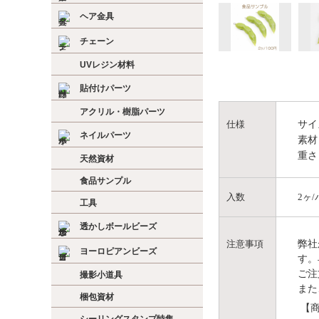
ヘア金具
チェーン
UVレジン材料
貼付けパーツ
アクリル・樹脂パーツ
サイ
仕様
ネイルパーツ
素材
重さ
天然資材
食品サンプル
入数
2ヶ
工具
透かしボールビーズ
弊社
注意事項
ヨーロピアンビーズ
す。
ご注
撮影小道具
また
梱包資材
【商