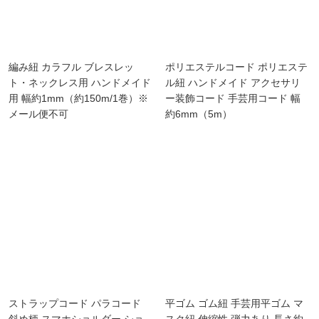
編み紐 カラフル ブレスレッ
ポリエステルコード ポリエステ
ト・ネックレス用 ハンドメイド
ル紐 ハンドメイド アクセサリ
用 幅約1mm（約150m/1巻）※
ー装飾コード 手芸用コード 幅
メール便不可
約6mm（5m）
ストラップコード パラコード
平ゴム ゴム紐 手芸用平ゴム マ
斜め柄 スマホショルダー ショ
スク紐 伸縮性 弾力あり 長さ約