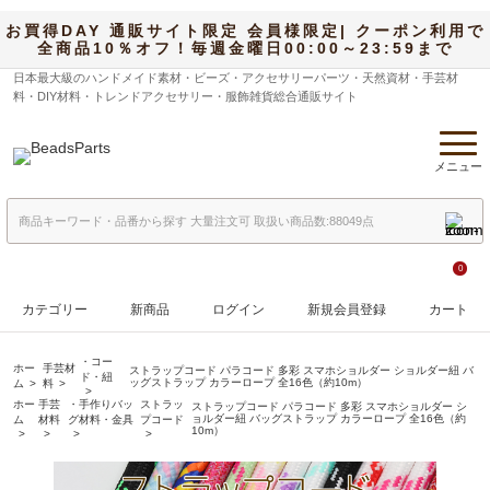
お買得DAY 通販サイト限定 会員様限定| クーポン利用で
全商品10％オフ！毎週金曜日00:00～23:59まで
日本最大級のハンドメイド素材・ビーズ・アクセサリーパーツ・天然資材・手芸材
料・DIY材料・トレンドアクセサリー・服飾雑貨総合通販サイト
メニュー
0
カテゴリー
新商品
ログイン
新規会員登録
カート
・コー
ホー
手芸材
ストラップコード パラコード 多彩 スマホショルダー ショルダー紐 バ
ド・紐
ッグストラップ カラーロープ 全16色（約10m）
ム
料
ホー
手芸
・手作りバッ
ストラッ
ストラップコード パラコード 多彩 スマホショルダー シ
ョルダー紐 バッグストラップ カラーロープ 全16色（約
ム
材料
グ材料・金具
プコード
10m）