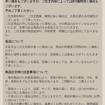
早い場合もございますが、ご注文内容によっては約3週間頂く場合も
ございます。
予めご了承ください。
ご注文殺到時や、ご注文数量、種類が多い場合は、入荷が遅れる可能性が
ございます、ご了承ください。
ご注文商品の中に欠品があった場合には、その商品のみキャンセルさせて
いただき、在庫のある商品のみを発送させていただきます。
また、ご注文後の商品追加や、内容変更、同梱などはお受付しておりませ
ん。
返品について
不良又はご注文内容が違った場合には、商品の到着後7日間以内にご連絡く
ださい。
弊社が送料を負担させていただき、交換若しくは返金とさせていただきま
す。
お客様のご都合による返品、交換につきましては、承っていませんのでご
了承ください。
商品注文時の注意事項について
・海外製品のため製造過程により、塗装の剥がれ、多少の変色、汚れ、変
形、表面のキズなどを含む場合があります。ご理解の上、ご購入くださ
い。
・製造ロットにより、品質、サイズ、色味の違い、歪み、ほつれや折れジ
ワなど生じる場合がございます。
・不良がひどい場合は対応しておりますので、商品到着から7日以内にお問
い合わせください。
・不良の判断が難しい場合も、遠慮なくお問い合わせください。随時確認