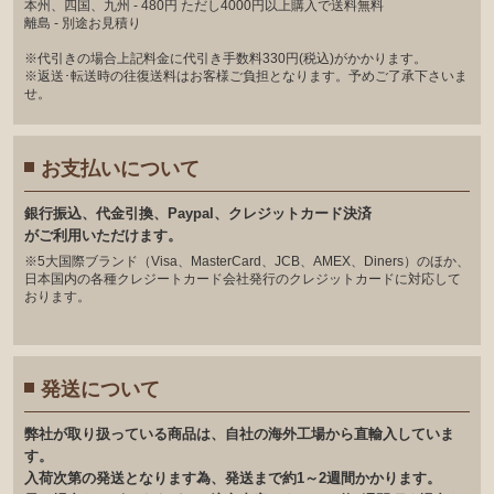
本州、四国、九州 - 480円 ただし4000円以上購入で送料無料
離島 - 別途お見積り
※代引きの場合上記料金に代引き手数料330円(税込)がかかります。
※返送･転送時の往復送料はお客様ご負担となります。予めご了承下さいま
せ。
お支払いについて
銀⾏振込、代⾦引換、Paypal、クレジットカード決済
がご利⽤いただけます。
※5大国際ブランド（Visa、MasterCard、JCB、AMEX、Diners）のほか、
日本国内の各種クレジートカード会社発行のクレジットカードに対応して
おります。
発送について
弊社が取り扱っている商品は、自社の海外工場から直輸入していま
す。
入荷次第の発送となります為、発送まで約1～2週間かかります。