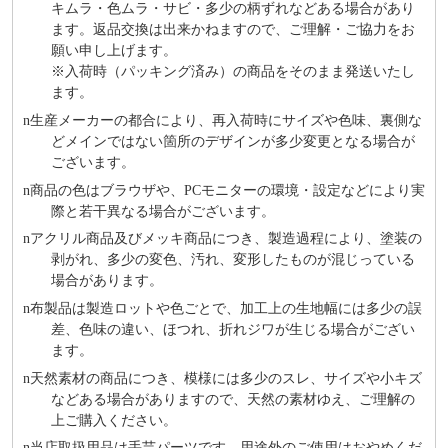
キムラ・色ムラ・サビ・多少の柄ずれなどある場合があり
ます。返品交換は出来かねますので、ご理解・ご協⼒をお
願い申し上げます。
※⼊荷時（パッキング済み）の商品をそのまま発送いたし
ます。
n
⽣産メーカーの都合により、再⼊荷時にサイズや⾊味、裏側な
どメインではない箇所のデザインが多少変更となる場合が
ございます。
n
商品の⾊はブラウザや、PCモニターの環境・設定などにより実
際と若⼲異なる場合がございます。
n
アクリル商品及びメッキ商品につき、製造過程により、塗装の
剥がれ、多少の変色、汚れ、変形したものが混じっている
場合があります。
n
布製品は製造ロットや色ごとで、加工上の生地幅には多少の誤
差、色味の違い、ほつれ、折れジワが生じる場合がござい
ます。
n
天然素材の商品につき、模様には多少のスレ、サイズや小キズ
などある場合がありますので、天然の素材ゆえ、ご理解の
上ご購入ください。
n
当店取扱用品は⼿芸パーツです、⽤途外のご使⽤はおやめくだ