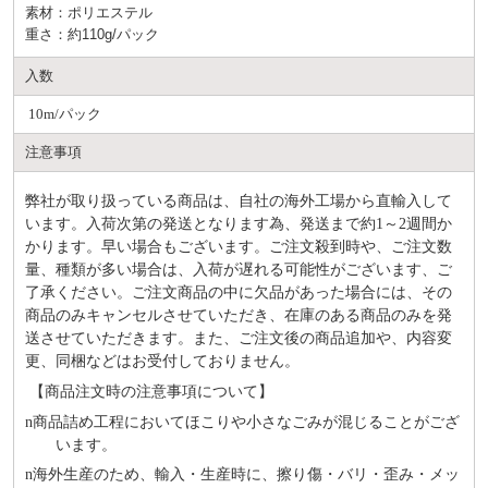
素材：ポリエステル
重さ：約110g/パック
入数
10m/パック
注意事項
弊社が取り扱っている商品は、自社の海外工場から直輸入して
います。入荷次第の発送となります為、発送まで約
1～2週間か
かります。早い場合もございます。ご注文殺到時や、ご注文数
量、種類が多い場合は、入荷が遅れる可能性がございます、ご
了承ください。ご注文商品の中に欠品があった場合には、その
商品のみキャンセルさせていただき、在庫のある商品のみを発
送させていただきます。また、ご注文後の商品追加や、内容変
更、同梱などはお受付しておりません。
【商品注文時の注意事項について】
n
商品詰め⼯程においてほこりや⼩さなごみが混じることがござ
います。
n
海外⽣産のため、輸⼊・⽣産時に、擦り傷・バリ・歪み・メッ