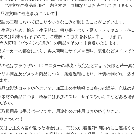
、ご注文後の商品追加や、内容変更、同梱などはお受付しておりません
品注文時の注意事項について】
品詰め⼯程においてほこりや⼩さなごみが混じることがございます。
外⽣産のため、輸⼊・⽣産時に、擦り傷・バリ・歪み・メッキムラ・色
交換は出来かねますので、ご理解・ご協⼒をお願い申し上げます。
※⼊荷時（パッキング済み）の商品をそのまま発送いたします。
産メーカーの都合により、再⼊荷時にサイズや⾊味、裏側などメインで
す。
品の⾊はブラウザや、PCモニターの環境・設定などにより実際と若⼲異
クリル商品及びメッキ商品につき、製造過程により、塗装の剥がれ、多
ます。
製品は製造ロットや色ごとで、加工上の生地幅には多少の誤差、色味の
然素材の商品につき、模様には多少のスレ、サイズや小キズなどある場
ださい。
店取扱用品は⼿芸パーツです、⽤途外のご使⽤はおやめください。
品について】
又はご注文内容が違った場合には、商品の到着後7日間以内にご連絡く