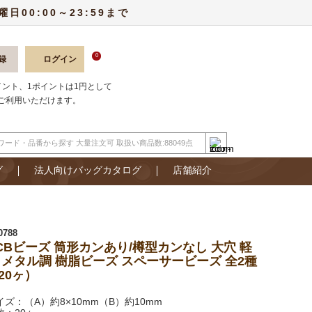
00:00～23:59まで
0
録
ログイン
ポイント、1ポイントは1円として
ご利用いただけます。
グ
法人向けバッグカタログ
店舗紹介
0788
CBビーズ 筒形カンあり/樽型カンなし 大穴 軽
 メタル調 樹脂ビーズ スペーサービーズ 全2種
20ヶ）
イズ：（A）約8×10mm（B）約10mm