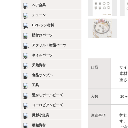
ヘア金具
チェーン
UVレジン材料
貼付けパーツ
アクリル・樹脂パーツ
ネイルパーツ
天然資材
サイ
仕様
素材
食品サンプル
重さ
工具
透かしボールビーズ
入数
20
ヨーロピアンビーズ
弊社
撮影小道具
注意事項
す。
梱包資材
ご注