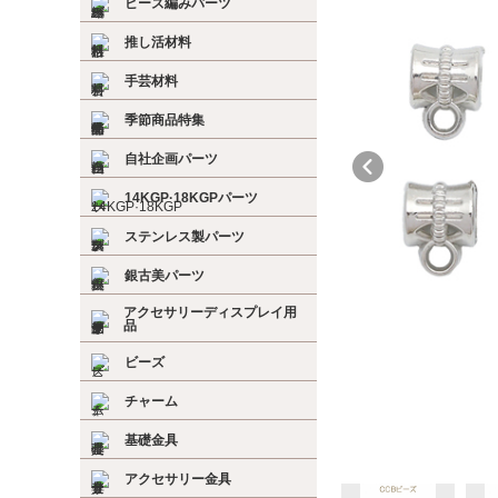
ビーズ編みパーツ
推し活材料
手芸材料
季節商品特集
自社企画パーツ
14KGP·18KGPパーツ
ステンレス製パーツ
銀古美パーツ
アクセサリーディスプレイ用
品
ビーズ
チャーム
基礎金具
アクセサリー金具