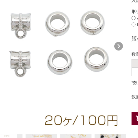
入
形
販
数
*
数