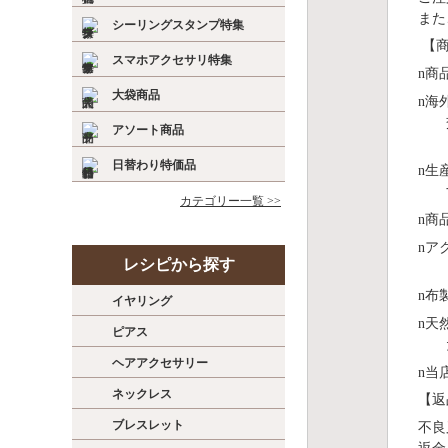
また
シーリングスタンプ特集
【商
スマホアクセサリ特集
n
商
大袋商品
n
海
アソート商品
日替わり特価品
n
⽣
カテゴリー一覧 >>
n
商
n
ア
レシピから探す
n
布
イヤリング
n
天
ピアス
ヘアアクセサリー
n
当
ネックレス
【返
ブレスレット
不良