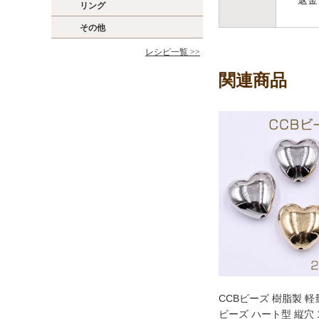
返金
リング
その他
レシピ一覧 >>
関連商品
CCBビーズ 樹脂製 軽
ビーズ ハート型 縦穴 17