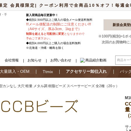
限定 会員様限定| クーポン利用で全商品10％オフ！毎週金曜日
材・手
新入荷商品毎日更新中！
◆税別2,500円以上ご購入の場合
メール便
送料無料
!
!
!
メール便配送の制限にご注意ください
!
!
!
新規会員登
（A4サイズ、厚み3cm、1kgまで）
制限を超えると宅配便に変更
となりますので
※100円(税別)=1
予めご了承下さい。
次回のお買物時に
◆税別4,000円以上ご購入の場合送料無料
※北海道・沖縄・離島を除く
会社情報
お知らせ
お問い合わせ
商品紹介動画
大量購入・OEM
アクセサリー卸仕入れ
バッ
Ttmix
型カンなし 大穴 軽量 メタル調 樹脂ビーズ スペーサービーズ 全2種（20ヶ）
M1
C
量
（
サ