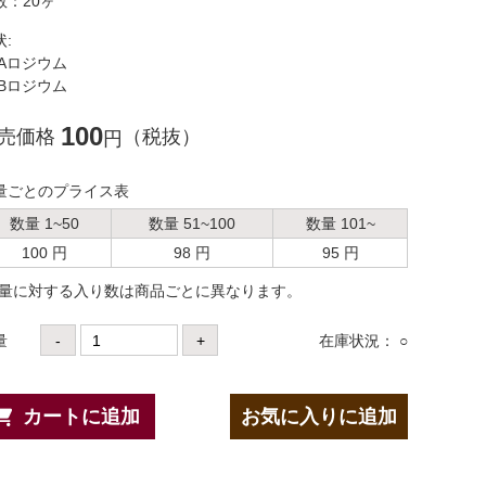
数：20ヶ
状:
Aロジウム
Bロジウム
100
売価格
（税抜）
円
量ごとのプライス表
数量 1~50
数量 51~100
数量 101~
100 円
98 円
95 円
数量に対する⼊り数は商品ごとに異なります。
量
-
+
在庫状況： ○
カートに追加
お気に入りに追加