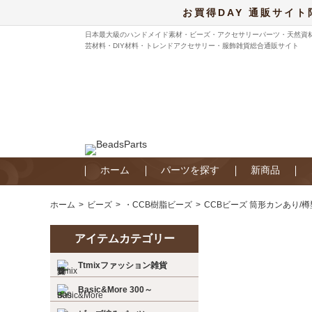
お買得DAY 通販サイト
日本最大級のハンドメイド素材・ビーズ・アクセサリーパーツ・天然資
芸材料・DIY材料・トレンドアクセサリー・服飾雑貨総合通販サイト
ホーム
パーツを探す
新商品
ホーム
ビーズ
・CCB樹脂ビーズ
CCBビーズ 筒形カンあり/樽
アイテムカテゴリー
Ttmixファッション雑貨
Basic&More 300～