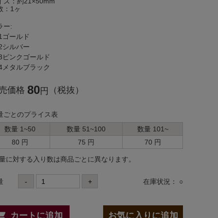
イズ：約21×50mm
数：1ヶ
ラー:
1ゴールド
2シルバー
3ピンクゴールド
4メタルブラック
80
売価格
（税抜）
円
量ごとのプライス表
数量 1~50
数量 51~100
数量 101~
80 円
75 円
70 円
数量に対する⼊り数は商品ごとに異なります。
量
-
+
在庫状況： ○
カートに追加
お気に入りに追加