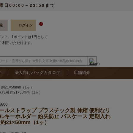
00:00～23:59まで
0
録
ログイン
ポイント、1ポイントは1円として
ご利用いただけます。
グ
法人向けバッグカタログ
店舗紹介
21×50mm（1ヶ）
用 約21×50mm（1ヶ）
5600
ールストラップ プラスチック製 伸縮 便利なリ
ルキーホルダー 紛失防止 パスケース 定期入れ
 約21×50mm（1ヶ）