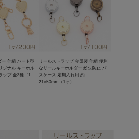
ー 伸縮 ハート型
リールストラップ 金属製 伸縮 便利
リジナル キーホル
なリールキーホルダー 紛失防止 パ
ラップ 全3種（1
スケース 定期入れ用 約
21×50mm（1ヶ）