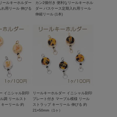
 リールキーホルダー
カン2個付き 便利なリールキーホル
入れ用リール 伸びる
ダー パスケース定期入れ用リール
伸縮リール (1本)
ー イニシャル刻印
リールキーホルダー イニシャル刻印
ル調 リールスト
プレート付き マーブル模様 リール
 キーリール 約
ストラップ キーリール 伸びる 約
21×50mm（1ヶ）