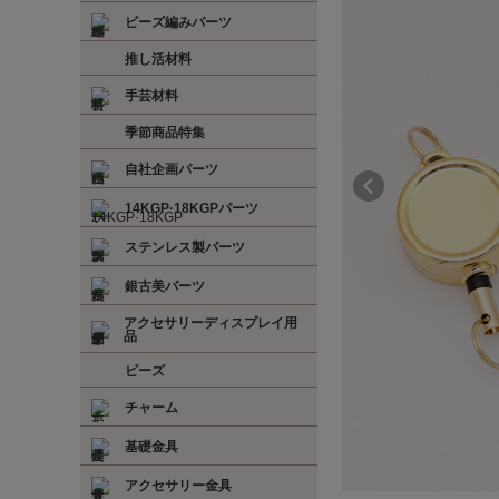
ビーズ編みパーツ
推し活材料
手芸材料
季節商品特集
自社企画パーツ
14KGP·18KGPパーツ
ステンレス製パーツ
銀古美パーツ
アクセサリーディスプレイ用
品
ビーズ
チャーム
基礎金具
アクセサリー金具