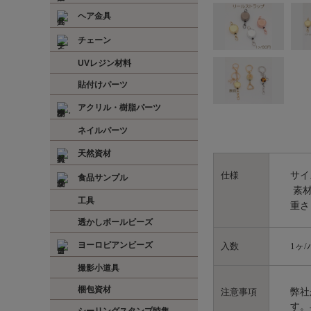
ヘア金具
チェーン
UVレジン材料
貼付けパーツ
アクリル・樹脂パーツ
ネイルパーツ
天然資材
サイ
仕様
食品サンプル
素材
工具
重さ
透かしボールビーズ
ヨーロピアンビーズ
入数
1ヶ
撮影小道具
梱包資材
弊社
注意事項
す。