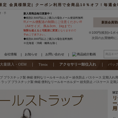
限定 会員様限定| クーポン利用で全商品10％オフ！毎週金曜日
材・手
新入荷商品毎日更新中！
◆税別2,500円以上ご購入の場合
メール便
送料無料
!
!
!
メール便配送の制限にご注意ください
!
!
!
新規会員登
（A4サイズ、厚み3cm、1kgまで）
制限を超えると宅配便に変更
となりますので
※100円(税別)=1
予めご了承下さい。
次回のお買物時に
◆税別4,000円以上ご購入の場合送料無料
※北海道・沖縄・離島を除く
会社情報
お知らせ
お問い合わせ
商品紹介動画
大量購入・OEM
アクセサリー卸仕入れ
バッ
Ttmix
 プラスチック製 伸縮 便利なリールキーホルダー 紛失防止 パスケース 定期入れ用 約
ラップ プラスチック製 伸縮 便利なリールキーホルダー 紛失防止 パスケース 定期入れ
M1
リ
ー
用