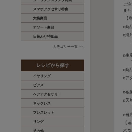
シーリングスタンプ特集
ご注
スマホアクセサリ特集
また
大袋商品
【商
n
商
アソート商品
n
海
日替わり特価品
カテゴリー一覧 >>
n
⽣
レシピから探す
n
商
イヤリング
n
ア
ピアス
n
布
ヘアアクセサリー
n
天
ネックレス
ブレスレット
n
当
リング
【返
不良
その他