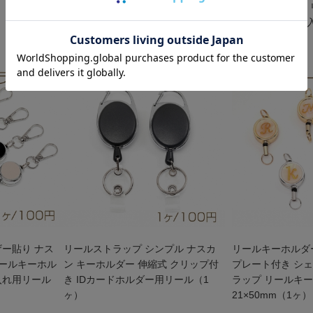
付きストラップ リールキーホルダー
付きストラップ
パスケース定期入れ用リール 伸びる
パスケース定期
リール紐 (1本)
リール (1本)
ザー貼り ナス
リールストラップ シンプル ナスカ
リールキーホルダ
リールキーホル
ン キーホルダー 伸縮式 クリップ付
プレート付き シェ
入れ用リール
き IDカードホルダー用リール（1
ラップ リールキー
ヶ）
21×50mm（1ヶ）