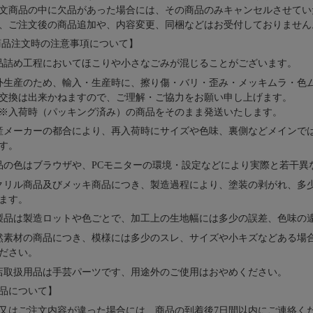
文商品の中に欠品があった場合には、その商品のみキャンセルさせてい
、ご注文後の商品追加や、内容変更、同梱などはお受付しておりません
品注文時の注意事項について】
品詰め⼯程においてほこりや⼩さなごみが混じることがございます。
外⽣産のため、輸⼊・⽣産時に、擦り傷・バリ・歪み・メッキムラ・色
交換は出来かねますので、ご理解・ご協⼒をお願い申し上げます。
※⼊荷時（パッキング済み）の商品をそのまま発送いたします。
産メーカーの都合により、再⼊荷時にサイズや⾊味、裏側などメインで
す。
品の⾊はブラウザや、PCモニターの環境・設定などにより実際と若⼲異
クリル商品及びメッキ商品につき、製造過程により、塗装の剥がれ、多
ます。
製品は製造ロットや色ごとで、加工上の生地幅には多少の誤差、色味の
然素材の商品につき、模様には多少のスレ、サイズや小キズなどある場
ださい。
店取扱用品は⼿芸パーツです、⽤途外のご使⽤はおやめください。
品について】
又はご注文内容が違った場合には、商品の到着後7日間以内にご連絡く