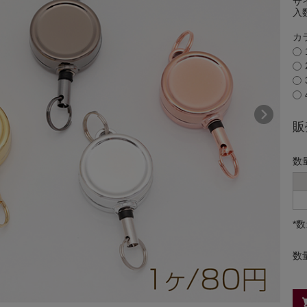
サ
入
カ
販
数
*
数