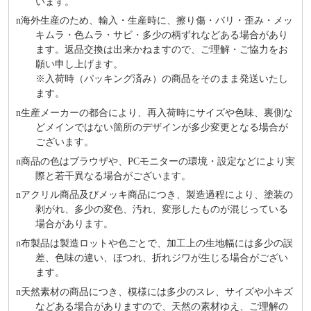
います。
n
海外⽣産のため、輸⼊・⽣産時に、擦り傷・バリ・歪み・メッ
キムラ・色ムラ・サビ・多少の柄ずれなどある場合があり
ます。返品交換は出来かねますので、ご理解・ご協⼒をお
願い申し上げます。
※⼊荷時（パッキング済み）の商品をそのまま発送いたし
ます。
n
⽣産メーカーの都合により、再⼊荷時にサイズや⾊味、裏側な
どメインではない箇所のデザインが多少変更となる場合が
ございます。
n
商品の⾊はブラウザや、PCモニターの環境・設定などにより実
際と若⼲異なる場合がございます。
n
アクリル商品及びメッキ商品につき、製造過程により、塗装の
剥がれ、多少の変色、汚れ、変形したものが混じっている
場合があります。
n
布製品は製造ロットや色ごとで、加工上の生地幅には多少の誤
差、色味の違い、ほつれ、折れジワが生じる場合がござい
ます。
n
天然素材の商品につき、模様には多少のスレ、サイズや小キズ
などある場合がありますので、天然の素材ゆえ、ご理解の