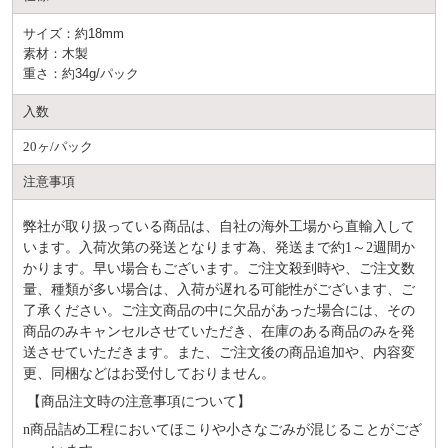
サイズ：約18mm
素材：木製
重さ：約34g/パック
入数
20ヶ/パック
注意事項
弊社が取り扱っている商品は、自社の海外工場から直輸入して
います。入荷次第の発送となります為、発送まで約
1～2週間か
かります。早い場合もございます。ご注文殺到時や、ご注文数
量、種類が多い場合は、入荷が遅れる可能性がございます、ご
了承ください。ご注文商品の中に欠品があった場合には、その
商品のみキャンセルさせていただき、在庫のある商品のみを発
送させていただきます。また、ご注文後の商品追加や、内容変
更、同梱などはお受付しておりません。
【商品注文時の注意事項について】
n
商品詰め⼯程においてほこりや⼩さなごみが混じることがござ