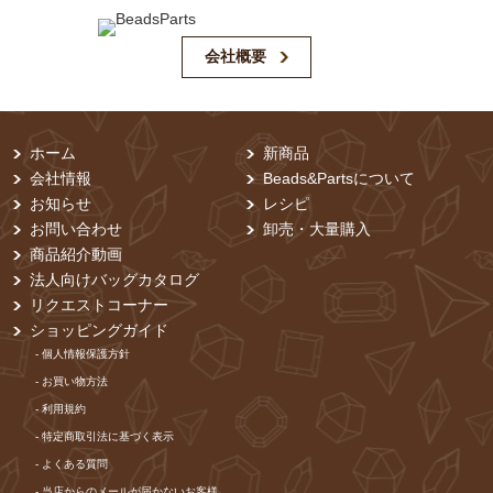
会社概要
ホーム
新商品
会社情報
Beads&Partsについて
お知らせ
レシピ
お問い合わせ
卸売・⼤量購⼊
商品紹介動画
法人向けバッグカタログ
リクエストコーナー
ショッピングガイド
- 個⼈情報保護⽅針
- お買い物⽅法
- 利⽤規約
- 特定商取引法に基づく表⽰
- よくある質問
- 当店からのメールが届かないお客様