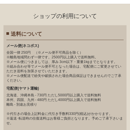
ショップの利⽤について
送料について
メール便(ネコポス)
全国一律 250円 （※メール便不可商品を除く）
※離島地域問わず一律です。2500円以上購入で送料無料。
※メール便につきましては、厚み 3cm以下・重量1kgまでとなります。
※組み合わせ等でメール便不可となった場合は、宅配便にご変更させてい
ただき送料を加算させていただきます。
※メール便配送で紛失や破損された場合商品保証はできませんのでご了承
ください。
宅配便(ヤマト運輸)
北海道、沖縄本島 - 730円 ただし5000円以上購入で送料無料
本州、四国、九州 - 480円 ただし4000円以上購入で送料無料
離島 - 別途お見積り
※代引きの場合上記料金に代引き手数料330円(税込)がかかります。
※返送･転送時の往復送料はお客様ご負担となります。予めご了承下さいま
せ。