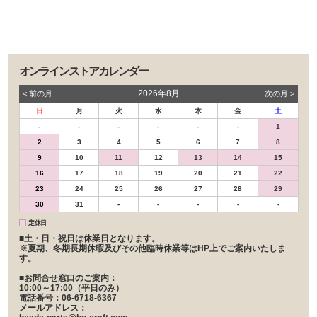
オンラインストアカレンダー
2026年8月
< 前の⽉
次の⽉ >
日
月
火
水
木
金
土
-
-
-
-
-
-
1
2
3
4
5
6
7
8
9
10
11
12
13
14
15
16
17
18
19
20
21
22
23
24
25
26
27
28
29
30
31
-
-
-
-
-
定休日
■土・日・祝日は休業日となります。
※夏期、冬期長期休暇及びその他臨時休業等はHP上でご案内いたしま
す。
■お問合せ窓口のご案内：
10:00～17:00（平日のみ）
電話番号：06-6718-6367
メールアドレス：