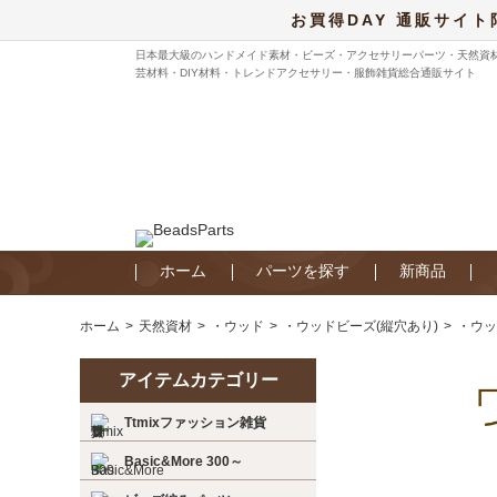
お買得DAY 通販サイト
日本最大級のハンドメイド素材・ビーズ・アクセサリーパーツ・天然資
芸材料・DIY材料・トレンドアクセサリー・服飾雑貨総合通販サイト
ホーム
パーツを探す
新商品
ホーム
天然資材
・ウッド
・ウッドビーズ(縦穴あり)
・ウッ
アイテムカテゴリー
Ttmixファッション雑貨
Basic&More 300～