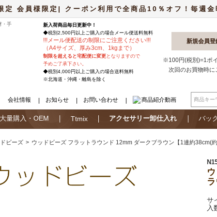
限定 会員様限定| クーポン利用で全商品10％オフ！毎週金曜日
材・手
新入荷商品毎日更新中！
◆税別2,500円以上ご購入の場合
メール便
送料無料
!
!
!
メール便配送の制限にご注意ください
!
!
!
新規会員登
（A4サイズ、厚み3cm、1kgまで）
制限を超えると宅配便に変更
となりますので
※100円(税別)=1
予めご了承下さい。
次回のお買物時に
◆税別4,000円以上ご購入の場合送料無料
※北海道・沖縄・離島を除く
会社情報
お知らせ
お問い合わせ
商品紹介動画
大量購入・OEM
アクセサリー卸仕入れ
バッ
Ttmix
ドビーズ
ウッドビーズ フラットラウンド 12mm ダークブラウン【1連約38cm(約
N1
ウ
ラ
サ
入数