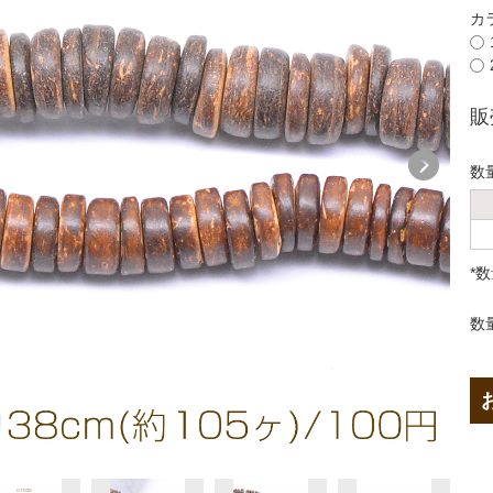
カ
販
数
*
数