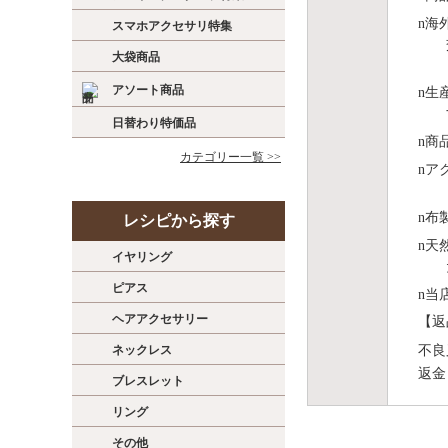
n
海
スマホアクセサリ特集
大袋商品
アソート商品
n
⽣
日替わり特価品
n
商
カテゴリー一覧 >>
n
ア
n
布
レシピから探す
n
天
イヤリング
ピアス
n
当
ヘアアクセサリー
【返
不良
ネックレス
返金
ブレスレット
リング
その他