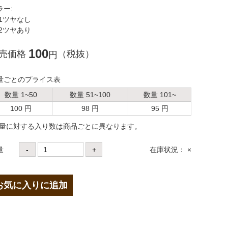
ラー:
1ツヤなし
2ツヤあり
100
売価格
（税抜）
円
量ごとのプライス表
数量 1~50
数量 51~100
数量 101~
100 円
98 円
95 円
数量に対する⼊り数は商品ごとに異なります。
量
-
+
在庫状況： ×
お気に入りに追加