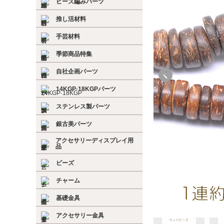
ビーズ編みパーツ
推し活材料
手芸材料
季節商品特集
自社企画パーツ
14KGP·18KGPパーツ
ステンレス製パーツ
銀古美パーツ
アクセサリーディスプレイ用
品
ビーズ
チャーム
基礎金具
アクセサリー金具