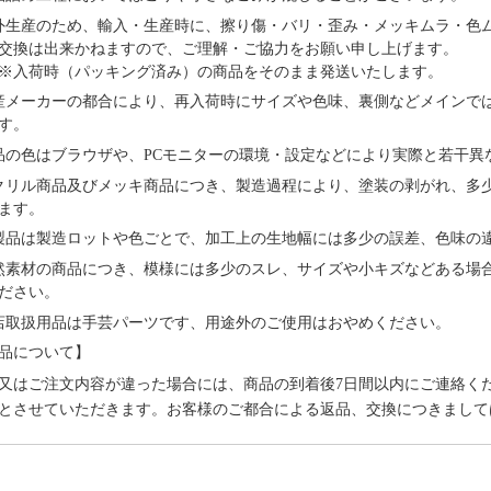
外⽣産のため、輸⼊・⽣産時に、擦り傷・バリ・歪み・メッキムラ・色
交換は出来かねますので、ご理解・ご協⼒をお願い申し上げます。
※⼊荷時（パッキング済み）の商品をそのまま発送いたします。
産メーカーの都合により、再⼊荷時にサイズや⾊味、裏側などメインで
す。
品の⾊はブラウザや、
PCモニターの環境・設定などにより実際と若⼲異
クリル商品及びメッキ商品につき、製造過程により、塗装の剥がれ、多
ます。
製品は製造ロットや色ごとで、加工上の生地幅には多少の誤差、色味の
然素材の商品につき、模様には多少のスレ、サイズや小キズなどある場
ださい。
店取扱用品は⼿芸パーツです、⽤途外のご使⽤はおやめください。
品について】
又はご注文内容が違った場合には、商品の到着後
7日間以内にご連絡く
とさせていただきます。お客様のご都合による返品、交換につきまして