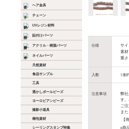
ヘア金具
チェーン
UVレジン材料
貼付けパーツ
サイ
仕様
アクリル・樹脂パーツ
素材
ネイルパーツ
重さ
天然資材
食品サンプル
入数
1連約
工具
透かしボールビーズ
弊社
注意事項
す。
ヨーロピアンビーズ
ご注
撮影小道具
また
梱包資材
【商
n
商
シーリングスタンプ特集