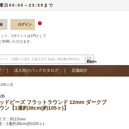
00:00～23:59まで
0
録
ログイン
ポイント、1ポイントは1円として
ご利用いただけます。
グ
法人向けバッグカタログ
店舗紹介
105ヶ)】
535
ッドビーズ フラットラウンド 12mm ダークブ
ウン【1連約38cm(約105ヶ)】
イズ：約12mm
：1連約38cm(約105ヶ)