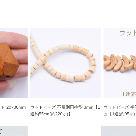
 20×30mm
ウッドビーズ 不規則円柱型 3mm【1
ウッドビーズ 半円
連約55cm(約220ヶ)】
ュ【1連(約95ヶ