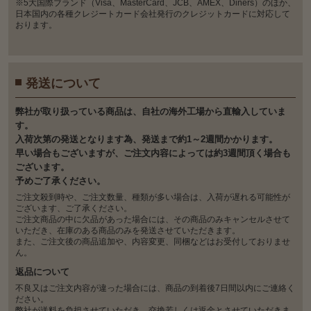
※5大国際ブランド（Visa、MasterCard、JCB、AMEX、Diners）のほか、
日本国内の各種クレジートカード会社発行のクレジットカードに対応して
おります。
発送について
弊社が取り扱っている商品は、自社の海外工場から直輸入していま
す。
入荷次第の発送となります為、発送まで約1～2週間かかります。
早い場合もございますが、ご注文内容によっては約3週間頂く場合も
ございます。
予めご了承ください。
ご注文殺到時や、ご注文数量、種類が多い場合は、入荷が遅れる可能性が
ございます、ご了承ください。
ご注文商品の中に欠品があった場合には、その商品のみキャンセルさせて
いただき、在庫のある商品のみを発送させていただきます。
また、ご注文後の商品追加や、内容変更、同梱などはお受付しておりませ
ん。
返品について
不良又はご注文内容が違った場合には、商品の到着後7日間以内にご連絡く
ださい。
弊社が送料を負担させていただき、交換若しくは返金とさせていただきま