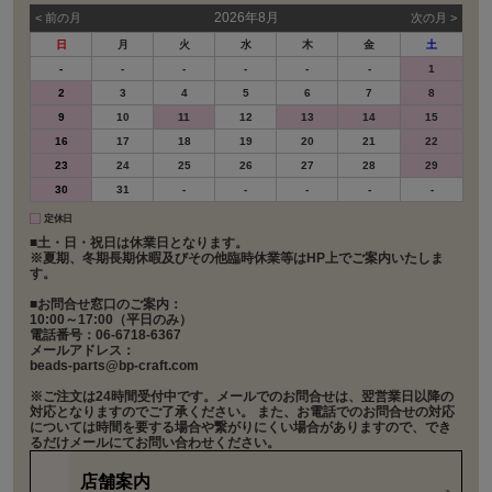
2026年8月
< 前の⽉
次の⽉ >
日
月
火
水
木
金
土
-
-
-
-
-
-
1
2
3
4
5
6
7
8
9
10
11
12
13
14
15
16
17
18
19
20
21
22
23
24
25
26
27
28
29
30
31
-
-
-
-
-
定休日
■土・日・祝日は休業日となります。
※夏期、冬期長期休暇及びその他臨時休業等はHP上でご案内いたしま
す。
■お問合せ窓口のご案内：
10:00～17:00（平日のみ）
電話番号：06-6718-6367
メールアドレス：
beads-parts@bp-craft.com
※ご注文は24時間受付中です。メールでのお問合せは、翌営業日以降の
対応となりますのでご了承ください。 また、お電話でのお問合せの対応
については時間を要する場合や繋がりにくい場合がありますので、でき
るだけメールにてお問い合わせください。
店舗案内