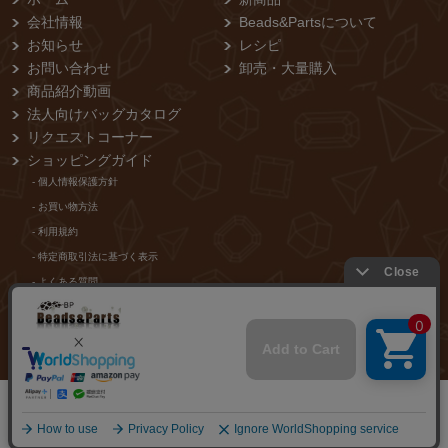
会社情報
Beads&Partsについて
お知らせ
レシピ
お問い合わせ
卸売・⼤量購⼊
商品紹介動画
法人向けバッグカタログ
リクエストコーナー
ショッピングガイド
- 個⼈情報保護⽅針
- お買い物⽅法
- 利⽤規約
- 特定商取引法に基づく表⽰
- よくある質問
- 当店からのメールが届かないお客様
店舗紹介
0
©2020 ビーピークラフト株式会社