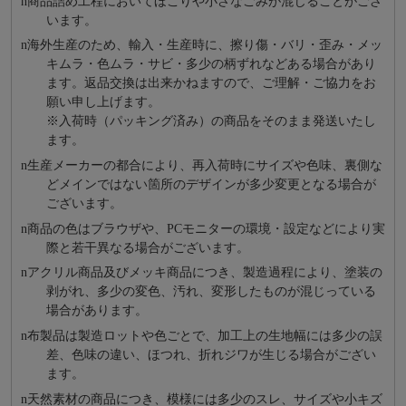
n
商品詰め⼯程においてほこりや⼩さなごみが混じることがござ
います。
n
海外⽣産のため、輸⼊・⽣産時に、擦り傷・バリ・歪み・メッ
キムラ・色ムラ・サビ・多少の柄ずれなどある場合があり
ます。返品交換は出来かねますので、ご理解・ご協⼒をお
願い申し上げます。
※⼊荷時（パッキング済み）の商品をそのまま発送いたし
ます。
n
⽣産メーカーの都合により、再⼊荷時にサイズや⾊味、裏側な
どメインではない箇所のデザインが多少変更となる場合が
ございます。
n
商品の⾊はブラウザや、PCモニターの環境・設定などにより実
際と若⼲異なる場合がございます。
n
アクリル商品及びメッキ商品につき、製造過程により、塗装の
剥がれ、多少の変色、汚れ、変形したものが混じっている
場合があります。
n
布製品は製造ロットや色ごとで、加工上の生地幅には多少の誤
差、色味の違い、ほつれ、折れジワが生じる場合がござい
ます。
n
天然素材の商品につき、模様には多少のスレ、サイズや小キズ