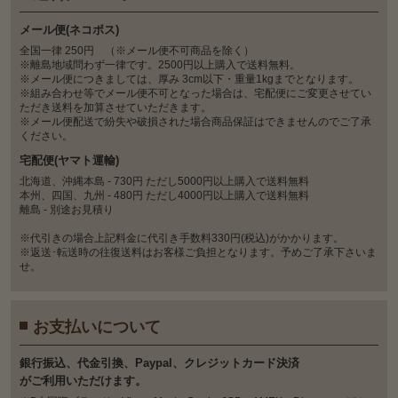
メール便(ネコポス)
全国一律 250円 （※メール便不可商品を除く）
※離島地域問わず一律です。2500円以上購入で送料無料。
※メール便につきましては、厚み 3cm以下・重量1kgまでとなります。
※組み合わせ等でメール便不可となった場合は、宅配便にご変更させてい
ただき送料を加算させていただきます。
※メール便配送で紛失や破損された場合商品保証はできませんのでご了承
ください。
宅配便(ヤマト運輸)
北海道、沖縄本島 - 730円 ただし5000円以上購入で送料無料
本州、四国、九州 - 480円 ただし4000円以上購入で送料無料
離島 - 別途お見積り
※代引きの場合上記料金に代引き手数料330円(税込)がかかります。
※返送･転送時の往復送料はお客様ご負担となります。予めご了承下さいま
せ。
お支払いについて
銀⾏振込、代⾦引換、Paypal、クレジットカード決済
がご利⽤いただけます。