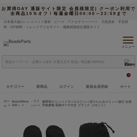
お買得DAY 通販サイト限定 会員様限定| クーポン利用で
全商品10％オフ！毎週金曜日00:00～23:59まで
日本最大級のハンドメイド素材・ビーズ・アクセサリーパーツ・天然資材・手芸材
料・DIY材料・トレンドアクセサリー・服飾雑貨総合通販サイト
メニュー
0
カテゴリー
新商品
ログイン
新規会員登録
カート
ホー
・スリ
Basic&More
携帯用スリッパ トラベルスリッパ 折りたたみスリッパ 旅行 出張
300～
学校参観 収納ポーチ付き ブラック（1セット）
ム
ッパ