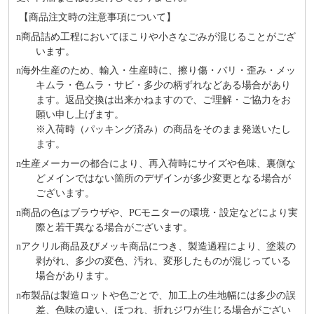
【商品注文時の注意事項について】
n
商品詰め⼯程においてほこりや⼩さなごみが混じることがござ
います。
n
海外⽣産のため、輸⼊・⽣産時に、擦り傷・バリ・歪み・メッ
キムラ・色ムラ・サビ・多少の柄ずれなどある場合があり
ます。返品交換は出来かねますので、ご理解・ご協⼒をお
願い申し上げます。
※⼊荷時（パッキング済み）の商品をそのまま発送いたし
ます。
n
⽣産メーカーの都合により、再⼊荷時にサイズや⾊味、裏側な
どメインではない箇所のデザインが多少変更となる場合が
ございます。
n
商品の⾊はブラウザや、PCモニターの環境・設定などにより実
際と若⼲異なる場合がございます。
n
アクリル商品及びメッキ商品につき、製造過程により、塗装の
剥がれ、多少の変色、汚れ、変形したものが混じっている
場合があります。
n
布製品は製造ロットや色ごとで、加工上の生地幅には多少の誤
差、色味の違い、ほつれ、折れジワが生じる場合がござい