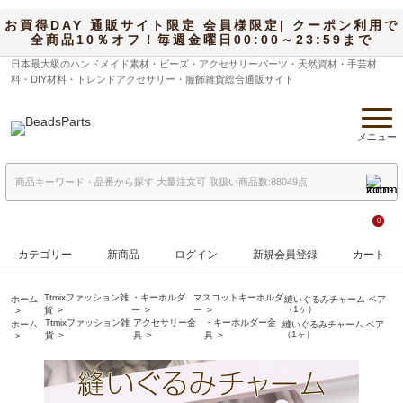
お買得DAY 通販サイト限定 会員様限定| クーポン利用で
全商品10％オフ！毎週金曜日00:00～23:59まで
日本最大級のハンドメイド素材・ビーズ・アクセサリーパーツ・天然資材・手芸材
料・DIY材料・トレンドアクセサリー・服飾雑貨総合通販サイト
メニュー
0
カテゴリー
新商品
ログイン
新規会員登録
カート
Ttmixファッション雑
・キーホルダ
マスコットキーホルダ
ホーム
縫いぐるみチャーム ベア
（1ヶ）
貨
ー
ー
Ttmixファッション雑
アクセサリー金
・キーホルダー金
ホーム
縫いぐるみチャーム ベア
（1ヶ）
貨
具
具