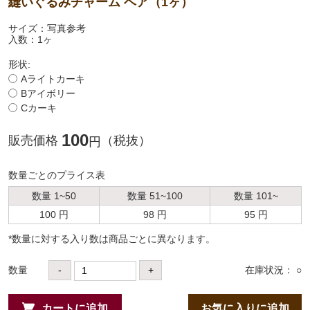
縫いぐるみチャーム ベア（1ヶ）
サイズ：写真参考
入数：1ヶ
形状:
Aライトカーキ
Bアイボリー
Cカーキ
100
販売価格
（税抜）
円
数量ごとのプライス表
数量 1~50
数量 51~100
数量 101~
100 円
98 円
95 円
*数量に対する⼊り数は商品ごとに異なります。
数量
-
+
在庫状況： ○
カートに追加
お気に入りに追加