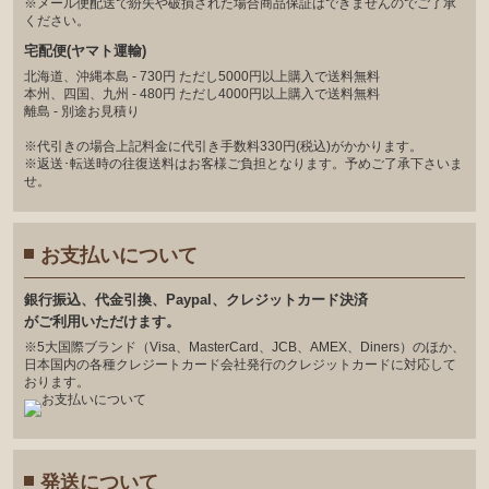
※メール便配送で紛失や破損された場合商品保証はできませんのでご了承
ください。
宅配便(ヤマト運輸)
北海道、沖縄本島 - 730円 ただし5000円以上購入で送料無料
本州、四国、九州 - 480円 ただし4000円以上購入で送料無料
離島 - 別途お見積り
※代引きの場合上記料金に代引き手数料330円(税込)がかかります。
※返送･転送時の往復送料はお客様ご負担となります。予めご了承下さいま
せ。
お支払いについて
銀⾏振込、代⾦引換、Paypal、クレジットカード決済
がご利⽤いただけます。
※5大国際ブランド（Visa、MasterCard、JCB、AMEX、Diners）のほか、
日本国内の各種クレジートカード会社発行のクレジットカードに対応して
おります。
発送について