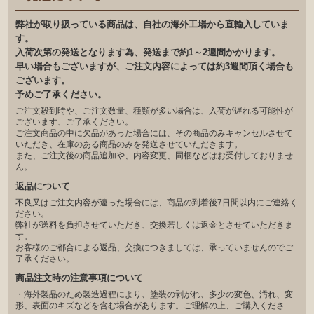
弊社が取り扱っている商品は、自社の海外工場から直輸入していま
す。
入荷次第の発送となります為、発送まで約1～2週間かかります。
早い場合もございますが、ご注文内容によっては約3週間頂く場合も
ございます。
予めご了承ください。
ご注文殺到時や、ご注文数量、種類が多い場合は、入荷が遅れる可能性が
ございます、ご了承ください。
ご注文商品の中に欠品があった場合には、その商品のみキャンセルさせて
いただき、在庫のある商品のみを発送させていただきます。
また、ご注文後の商品追加や、内容変更、同梱などはお受付しておりませ
ん。
返品について
不良又はご注文内容が違った場合には、商品の到着後7日間以内にご連絡く
ださい。
弊社が送料を負担させていただき、交換若しくは返金とさせていただきま
す。
お客様のご都合による返品、交換につきましては、承っていませんのでご
了承ください。
商品注文時の注意事項について
・海外製品のため製造過程により、塗装の剥がれ、多少の変色、汚れ、変
形、表面のキズなどを含む場合があります。ご理解の上、ご購入くださ