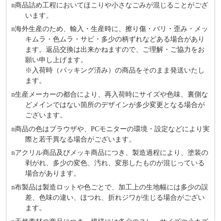
n
商品詰め⼯程においてほこりや⼩さなごみが混じることがござ
います。
n
海外⽣産のため、輸⼊・⽣産時に、擦り傷・バリ・歪み・メッ
キムラ・色ムラ・サビ・多少の柄ずれなどある場合があり
ます。返品交換は出来かねますので、ご理解・ご協⼒をお
願い申し上げます。
※⼊荷時（パッキング済み）の商品をそのまま発送いたし
ます。
n
⽣産メーカーの都合により、再⼊荷時にサイズや⾊味、裏側な
どメインではない箇所のデザインが多少変更となる場合が
ございます。
n
商品の⾊はブラウザや、PCモニターの環境・設定などにより実
際と若⼲異なる場合がございます。
n
アクリル商品及びメッキ商品につき、製造過程により、塗装の
剥がれ、多少の変色、汚れ、変形したものが混じっている
場合があります。
n
布製品は製造ロットや色ごとで、加工上の生地幅には多少の誤
差、色味の違い、ほつれ、折れジワが生じる場合がござい
ます。