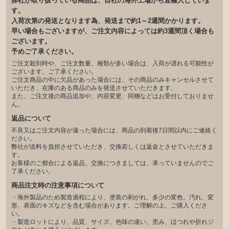
弊社が取り扱っている商品は、自社の海外工場から直輸入していま
す。
入荷次第の発送となります為、発送まで約1～2週間かかります。
早い場合もございますが、ご注文内容によっては約3週間頂く場合も
ございます。
予めご了承ください。
ご注文殺到時や、ご注文数量、種類が多い場合は、入荷が遅れる可能性が
ございます、ご了承ください。
ご注文商品の中に欠品があった場合には、その商品のみキャンセルさせて
いただき、在庫のある商品のみを発送させていただきます。
また、ご注文後の商品追加や、内容変更、同梱などはお受付しておりませ
ん。
返品について
不良又はご注文内容が違った場合には、商品の到着後7日間以内にご連絡く
ださい。
弊社が送料を負担させていただき、交換若しくは返金とさせていただきま
す。
お客様のご都合による返品、交換につきましては、承っていませんのでご
了承ください。
商品注文時の注意事項について
・海外製品のため製造過程により、塗装の剥がれ、多少の変色、汚れ、変
形、表面のキズなどを含む場合があります。ご理解の上、ご購入くださ
い。
・製造ロットにより、品質、サイズ、色味の違い、歪み、ほつれや折れジ