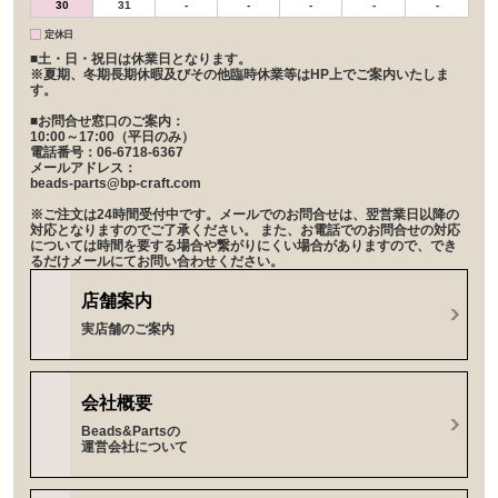
30
31
-
-
-
-
-
定休日
■土・日・祝日は休業日となります。
※夏期、冬期長期休暇及びその他臨時休業等はHP上でご案内いたしま
す。
■お問合せ窓口のご案内：
10:00～17:00（平日のみ）
電話番号：06-6718-6367
メールアドレス：
beads-parts@bp-craft.com
※ご注文は24時間受付中です。メールでのお問合せは、翌営業日以降の
対応となりますのでご了承ください。 また、お電話でのお問合せの対応
については時間を要する場合や繋がりにくい場合がありますので、でき
るだけメールにてお問い合わせください。
店舗案内
実店舗のご案内
会社概要
Beads&Partsの
運営会社について