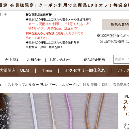
限定 会員様限定| クーポン利用で全商品10％オフ！毎週金曜日
材・手
新入荷商品毎日更新中！
◆税別2,500円以上ご購入の場合
メール便
送料無料
!
!
!
メール便配送の制限にご注意ください
!
!
!
新規会員登
（A4サイズ、厚み3cm、1kgまで）
制限を超えると宅配便に変更
となりますので
※100円(税別)=1
予めご了承下さい。
次回のお買物時に
◆税別4,000円以上ご購入の場合送料無料
※北海道・沖縄・離島を除く
会社情報
お知らせ
お問い合わせ
商品紹介動画
大量購入・OEM
アクセサリー卸仕入れ
バッ
Ttmix
）
ストラップホルダー PUレザーショルダー持ち手付き 肩掛け 首掛け 着脱簡単 
TN
ス
付
（
サ