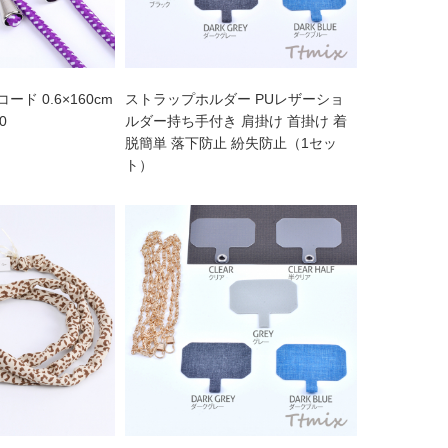
ド 0.6×160cm
ストラップホルダー PUレザーショ
0
ルダー持ち手付き 肩掛け 首掛け 着
脱簡単 落下防止 紛失防止（1セッ
ト）