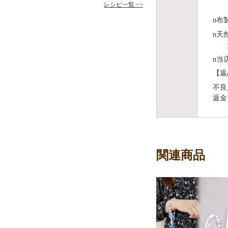
レシピ一覧 >>
n
布
n
天
n
当
【返
不良
返金
関連商品