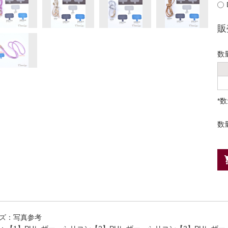
販
数
*
数
ズ：写真参考