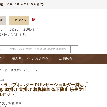
00:00～23:59まで
0
録
ログイン
ポイント、1ポイントは1円として
ご利用いただけます。
グ
法人向けバッグカタログ
店舗紹介
落下防止 紛失防止（1セット）
128
トラップホルダー PUレザーショルダー持ち手
き 肩掛け 首掛け 着脱簡単 落下防止 紛失防止
1セット）
イズ：写真参考