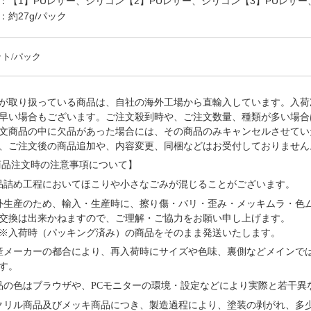
：【1】PUレザー、シリコン【2】PUレザー、シリコン【3】PUレザー、
：約27g/パック
ット/パック
が取り扱っている商品は、自社の海外工場から直輸入しています。入荷
早い場合もございます。ご注文殺到時や、ご注文数量、種類が多い場合
文商品の中に欠品があった場合には、その商品のみキャンセルさせてい
、ご注文後の商品追加や、内容変更、同梱などはお受付しておりません
品注文時の注意事項について】
品詰め⼯程においてほこりや⼩さなごみが混じることがございます。
外⽣産のため、輸⼊・⽣産時に、擦り傷・バリ・歪み・メッキムラ・色
交換は出来かねますので、ご理解・ご協⼒をお願い申し上げます。
※⼊荷時（パッキング済み）の商品をそのまま発送いたします。
産メーカーの都合により、再⼊荷時にサイズや⾊味、裏側などメインで
す。
品の⾊はブラウザや、PCモニターの環境・設定などにより実際と若⼲異
クリル商品及びメッキ商品につき、製造過程により、塗装の剥がれ、多