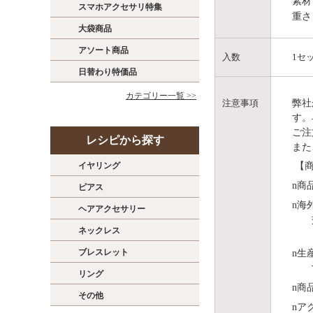
素材
スマホアクセサリ特集
重さ
大袋商品
アソート商品
入数
1セ
日替わり特価品
カテゴリー一覧 >>
弊社
注意事項
す。
ご注
レシピから探す
また
イヤリング
【商
n
商
ピアス
n
海
ヘアアクセサリー
ネックレス
ブレスレット
n
⽣
リング
n
商
その他
n
ア