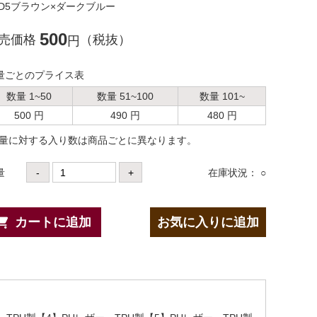
D5ブラウン×ダークブルー
500
売価格
（税抜）
円
量ごとのプライス表
数量 1~50
数量 51~100
数量 101~
500 円
490 円
480 円
数量に対する⼊り数は商品ごとに異なります。
量
-
+
在庫状況： ○
カートに追加
お気に入りに追加