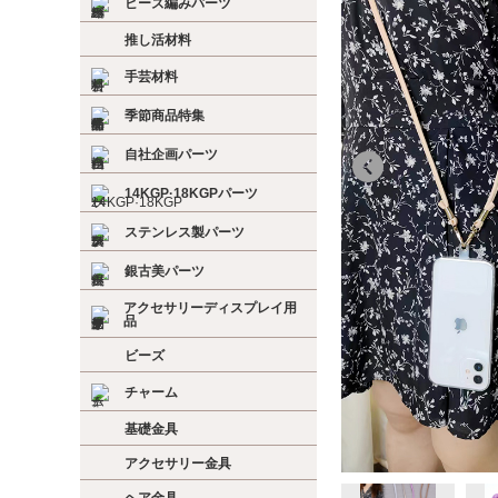
ビーズ編みパーツ
推し活材料
手芸材料
季節商品特集
自社企画パーツ
14KGP·18KGPパーツ
ステンレス製パーツ
銀古美パーツ
アクセサリーディスプレイ用
品
ビーズ
チャーム
基礎金具
アクセサリー金具