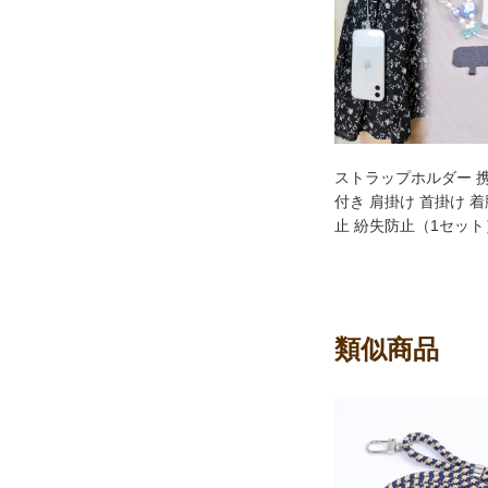
ストラップホルダー 
付き 肩掛け 首掛け 
止 紛失防止（1セット
類似商品