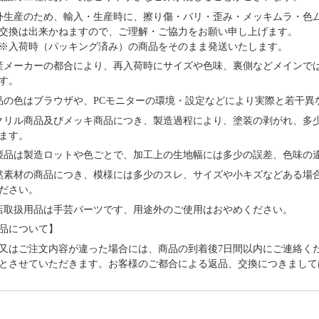
外⽣産のため、輸⼊・⽣産時に、擦り傷・バリ・歪み・メッキムラ・色
交換は出来かねますので、ご理解・ご協⼒をお願い申し上げます。
※⼊荷時（パッキング済み）の商品をそのまま発送いたします。
産メーカーの都合により、再⼊荷時にサイズや⾊味、裏側などメインで
す。
品の⾊はブラウザや、
PCモニターの環境・設定などにより実際と若⼲異
クリル商品及びメッキ商品につき、製造過程により、塗装の剥がれ、多
ます。
製品は製造ロットや色ごとで、加工上の生地幅には多少の誤差、色味の
然素材の商品につき、模様には多少のスレ、サイズや小キズなどある場
ださい。
店取扱用品は⼿芸パーツです、⽤途外のご使⽤はおやめください。
品について】
又はご注文内容が違った場合には、商品の到着後
7日間以内にご連絡く
とさせていただきます。お客様のご都合による返品、交換につきまして