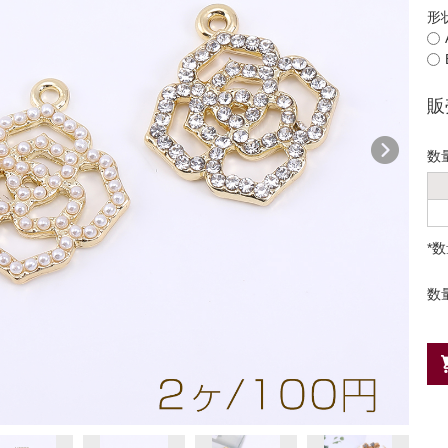
形
販
数
*
数