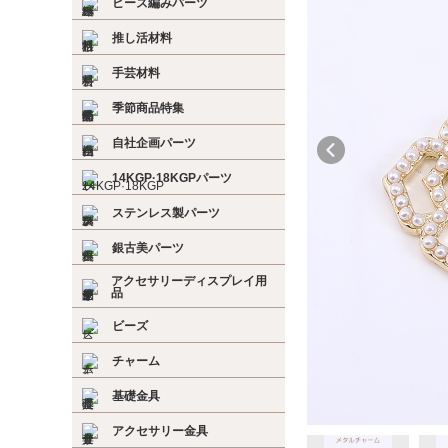
ビーズ編みパーツ
推し活材料
手芸材料
季節商品特集
自社企画パーツ
14KGP·18KGPパーツ
ステンレス製パーツ
銀古美パーツ
アクセサリーディスプレイ用
品
ビーズ
チャーム
基礎金具
アクセサリー金具