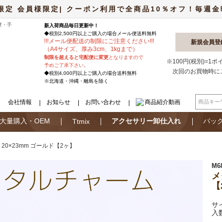
限定 会員様限定| クーポン利用で全商品10％オフ！毎週金曜日
材・手
新入荷商品毎日更新中！
◆税別2,500円以上ご購入の場合
メール便
送料無料
!
!
!
メール便配送の制限にご注意ください
!
!
!
新規会員登
（A4サイズ、厚み3cm、1kgまで）
制限を超えると宅配便に変更
となりますので
※100円(税別)=1
予めご了承下さい。
次回のお買物時に
◆税別4,000円以上ご購入の場合送料無料
※北海道・沖縄・離島を除く
会社情報
お知らせ
お問い合わせ
商品紹介動画
大量購入・OEM
アクセサリー卸仕入れ
バッ
Ttmix
20×23mm ゴールド【2ヶ】
M6
メ
【
サ
入