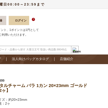
00:00～23:59まで
0
録
ログイン
ポイント、1ポイントは1円として
ご利用いただけます。
グ
法人向けバッグカタログ
店舗紹介
899
タルチャーム バラ 1カン 20×23mm ゴールド
2ヶ】
イズ：約20×23mm
数：2ヶ