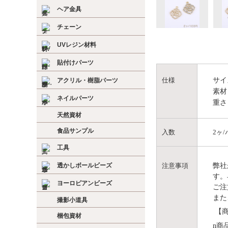
ヘア金具
チェーン
UVレジン材料
貼付けパーツ
サイ
仕様
アクリル・樹脂パーツ
素材
ネイルパーツ
重さ
天然資材
食品サンプル
入数
2ヶ
工具
弊社
透かしボールビーズ
注意事項
す。
ヨーロピアンビーズ
ご注
また
撮影小道具
【商
梱包資材
n
商