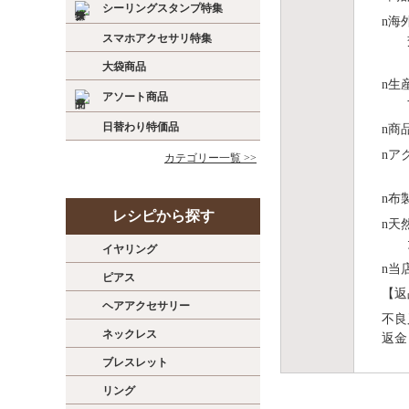
シーリングスタンプ特集
n
海
スマホアクセサリ特集
大袋商品
n
⽣
アソート商品
日替わり特価品
n
商
n
ア
カテゴリー一覧 >>
n
布
レシピから探す
n
天
イヤリング
n
当
ピアス
【返
ヘアアクセサリー
不良
ネックレス
返金
ブレスレット
リング