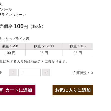
状:
Aパール
Bラインストーン
100
売価格
（税抜）
円
量ごとのプライス表
数量 1~50
数量 51~100
数量 101~
100 円
98 円
95 円
数量に対する⼊り数は商品ごとに異なります。
量
-
+
在庫状況： ○
カートに追加
お気に入りに追加