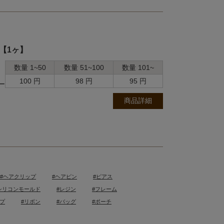
色【1ヶ】
数量 1~50
数量 51~100
数量 101~
100 円
98 円
95 円
ー
商品詳細
#ヘアクリップ
#ヘアピン
#ピアス
シリコンモールド
#レジン
#フレーム
ープ
#リボン
#バッグ
#ポーチ