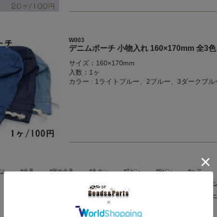
W003
デニムポーチ 小物入れ 160×170mm 全3
サイズ：160×170mm
入数：1ヶ
カラー : 1ライトブルー、2ブルー、3ダークブル
ツ
#金具
#留め金具
#丸カン
#Tピン
#9ピン
#ヘア
#ネックレス
#手芸
#タッセル
#生地
#ファー
#工具
#
#キーホルダ
#ストラップ
#台紙
#ディスプレイ
#タグ
#テ