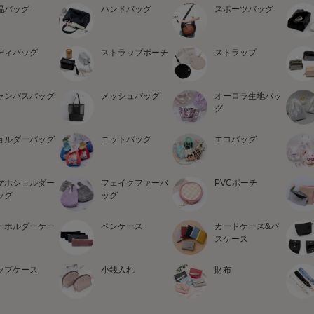
温バッグ
ハンドバッグ
スポーツバッグ
ディバッグ
ストラップポーチ
ストラップ
ャンバスバッグ
メッシュバッグ
オーロラ生地バッ
グ
ョルダーバッグ
ニットバッグ
エコバッグ
マホショルダー
フェイクファーバ
PVCポーチ
ッグ
ッグ
ーホルダーケー
ペンケース
カードケース&パ
スケース
ップケース
小銭入れ
財布