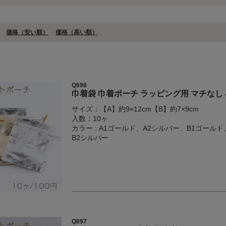
価格（安い順）
価格（⾼い順）
Q698
巾着袋 巾着ポーチ ラッピング用 マチなし
サイズ：【A】約9×12cm【B】約7×9cm
入数：10ヶ
カラー : A1ゴールド、A2シルバー、B1ゴールド
B2シルバー
Q697