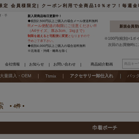
限定 会員様限定| クーポン利用で全商品10％オフ！毎週金曜日
材・手
新入荷商品毎日更新中！
◆税別2,500円以上ご購入の場合
メール便
送料無料
!
!
!
メール便配送の制限にご注意ください
!
!
!
新規会員登
（A4サイズ、厚み3cm、1kgまで）
制限を超えると宅配便に変更
となりますので
※100円(税別)=1
予めご了承下さい。
次回のお買物時に
◆税別4,000円以上ご購入の場合送料無料
※北海道・沖縄・離島を除く
会社情報
お知らせ
お問い合わせ
商品紹介動画
大量購入・OEM
アクセサリー卸仕入れ
バッ
Ttmix
索
4件
巾着ポーチ