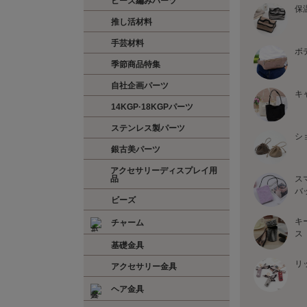
ビーズ編みパーツ
保
推し活材料
手芸材料
ボ
季節商品特集
自社企画パーツ
キ
14KGP·18KGPパーツ
ステンレス製パーツ
シ
銀古美パーツ
アクセサリーディスプレイ用
品
ス
バ
ビーズ
キ
チャーム
ス
基礎金具
リ
アクセサリー金具
ヘア金具