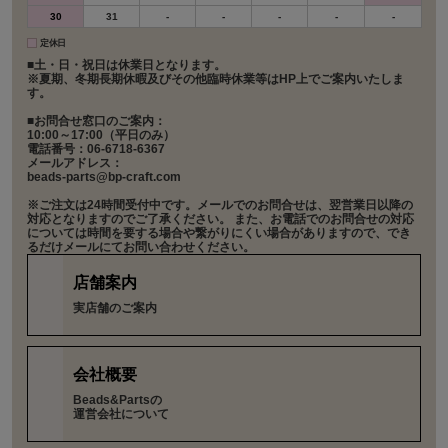
30
31
-
-
-
-
-
定休日
■土・日・祝日は休業日となります。
※夏期、冬期長期休暇及びその他臨時休業等はHP上でご案内いたしま
す。
■お問合せ窓口のご案内：
10:00～17:00（平日のみ）
電話番号：06-6718-6367
メールアドレス：
beads-parts@bp-craft.com
※ご注文は24時間受付中です。メールでのお問合せは、翌営業日以降の
対応となりますのでご了承ください。 また、お電話でのお問合せの対応
については時間を要する場合や繋がりにくい場合がありますので、でき
るだけメールにてお問い合わせください。
店舗案内
実店舗のご案内
会社概要
Beads&Partsの
運営会社について