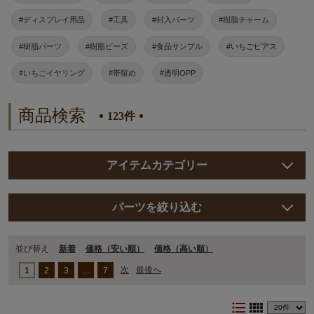
#ディスプレイ用品
#工具
#封入パーツ
#樹脂チャーム
#樹脂パーツ
#樹脂ビーズ
#食品サンプル
#いちごピアス
#いちごイヤリング
#帯留め
#透明OPP
商品検索
123件
アイテムカテゴリー
パーツを絞り込む
並び替え
新着
価格（安い順）
価格（⾼い順）
次
最後へ
1
2
3
…
7
format_list_bulleted
view_comfy