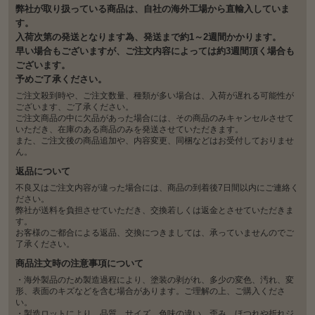
弊社が取り扱っている商品は、自社の海外工場から直輸入していま
す。
入荷次第の発送となります為、発送まで約1～2週間かかります。
早い場合もございますが、ご注文内容によっては約3週間頂く場合も
ございます。
予めご了承ください。
ご注文殺到時や、ご注文数量、種類が多い場合は、入荷が遅れる可能性が
ございます、ご了承ください。
ご注文商品の中に欠品があった場合には、その商品のみキャンセルさせて
いただき、在庫のある商品のみを発送させていただきます。
また、ご注文後の商品追加や、内容変更、同梱などはお受付しておりませ
ん。
返品について
不良又はご注文内容が違った場合には、商品の到着後7日間以内にご連絡く
ださい。
弊社が送料を負担させていただき、交換若しくは返金とさせていただきま
す。
お客様のご都合による返品、交換につきましては、承っていませんのでご
了承ください。
商品注文時の注意事項について
・海外製品のため製造過程により、塗装の剥がれ、多少の変色、汚れ、変
形、表面のキズなどを含む場合があります。ご理解の上、ご購入くださ
い。
・製造ロットにより、品質、サイズ、色味の違い、歪み、ほつれや折れジ