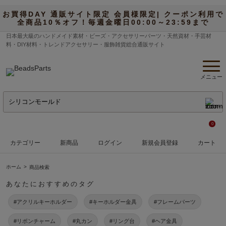
お買得DAY 通販サイト限定 会員様限定| クーポン利用で
全商品10％オフ！毎週金曜日00:00～23:59まで
日本最大級のハンドメイド素材・ビーズ・アクセサリーパーツ・天然資材・手芸材
料・DIY材料・トレンドアクセサリー・服飾雑貨総合通販サイト
メニュー
0
カテゴリー
新商品
ログイン
新規会員登録
カート
ホーム
商品検索
あなたにおすすめのタグ
#アクリルキーホルダー
#キーホルダー金具
#フレームパーツ
#リボンチャーム
#丸カン
#リング台
#ヘア金具