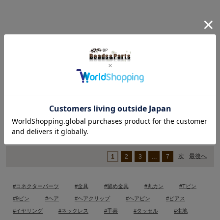
A3014
165円（税込）
シリコンモールド レジンモールド お城
47×55mm【1ヶ】
次
最後へ
1
2
3
…
7
#コネクターパーツ
#金具
#留め金具
#丸カン
#Tピン
#9ピン
#ヘア
#ヘアクリップ
#ヘアピン
#ピアス
#イヤリング
#ネックレス
#手芸
#タッセル
#生地