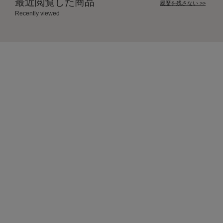
最近閲覧した商品
履歴を残さない >>
Recently viewed