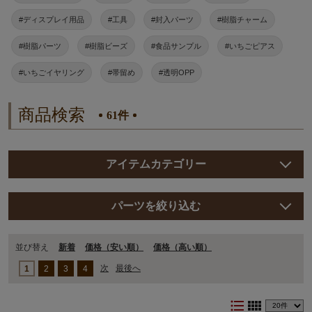
#ディスプレイ用品
#工具
#封入パーツ
#樹脂チャーム
#樹脂パーツ
#樹脂ビーズ
#食品サンプル
#いちごピアス
#いちごイヤリング
#帯留め
#透明OPP
商品検索
61件
アイテムカテゴリー
パーツを絞り込む
並び替え
新着
価格（安い順）
価格（⾼い順）
次
最後へ
1
2
3
4
format_list_bulleted
view_comfy