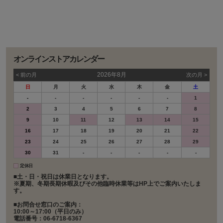
オンラインストアカレンダー
2026年8月
< 前の⽉
次の⽉ >
日
月
火
水
木
金
土
-
-
-
-
-
-
1
2
3
4
5
6
7
8
9
10
11
12
13
14
15
16
17
18
19
20
21
22
23
24
25
26
27
28
29
30
31
-
-
-
-
-
定休日
■土・日・祝日は休業日となります。
※夏期、冬期長期休暇及びその他臨時休業等はHP上でご案内いたしま
す。
■お問合せ窓口のご案内：
10:00～17:00（平日のみ）
電話番号：06-6718-6367