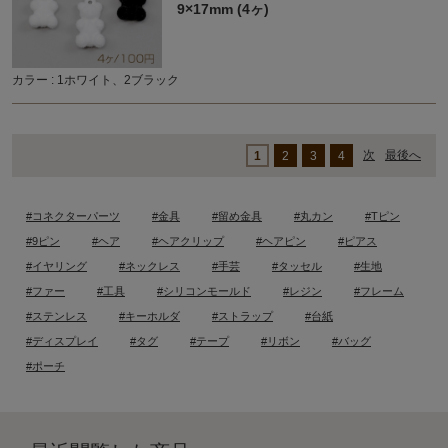
9×17mm (4ヶ)
カラー : 1ホワイト、2ブラック
次
最後へ
1
2
3
4
#コネクターパーツ
#金具
#留め金具
#丸カン
#Tピン
#9ピン
#ヘア
#ヘアクリップ
#ヘアピン
#ピアス
#イヤリング
#ネックレス
#手芸
#タッセル
#生地
#ファー
#工具
#シリコンモールド
#レジン
#フレーム
#ステンレス
#キーホルダ
#ストラップ
#台紙
#ディスプレイ
#タグ
#テープ
#リボン
#バッグ
#ポーチ