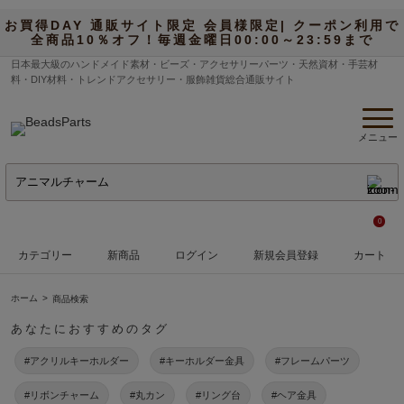
お買得DAY 通販サイト限定 会員様限定| クーポン利用で
全商品10％オフ！毎週金曜日00:00～23:59まで
日本最大級のハンドメイド素材・ビーズ・アクセサリーパーツ・天然資材・手芸材
料・DIY材料・トレンドアクセサリー・服飾雑貨総合通販サイト
メニュー
0
カテゴリー
新商品
ログイン
新規会員登録
カート
ホーム
商品検索
あなたにおすすめのタグ
#アクリルキーホルダー
#キーホルダー金具
#フレームパーツ
#リボンチャーム
#丸カン
#リング台
#ヘア金具