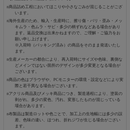
n
商品詰め⼯程においてほこりや⼩さなごみが混じることがござ
います。
n
海外⽣産のため、輸⼊・⽣産時に、擦り傷・バリ・歪み・メッ
キムラ・色ムラ・サビ・多少の柄ずれなどある場合があり
ます。返品交換は出来かねますので、ご理解・ご協⼒をお
願い申し上げます。
※⼊荷時（パッキング済み）の商品をそのまま発送いたし
ます。
n
⽣産メーカーの都合により、再⼊荷時にサイズや⾊味、裏側な
どメインではない箇所のデザインが多少変更となる場合が
ございます。
n
商品の⾊はブラウザや、PCモニターの環境・設定などにより実
際と若⼲異なる場合がございます。
n
アクリル商品及びメッキ商品につき、製造過程により、塗装の
剥がれ、多少の変色、汚れ、変形したものが混じっている
場合があります。
n
布製品は製造ロットや色ごとで、加工上の生地幅には多少の誤
差、色味の違い、ほつれ、折れジワが生じる場合がござい
ます。