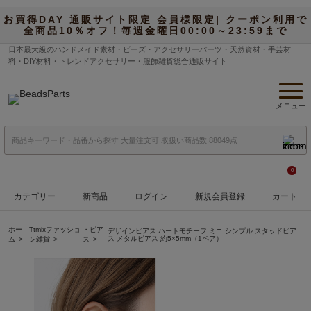
お買得DAY 通販サイト限定 会員様限定| クーポン利用で
全商品10％オフ！毎週金曜日00:00～23:59まで
日本最大級のハンドメイド素材・ビーズ・アクセサリーパーツ・天然資材・手芸材
料・DIY材料・トレンドアクセサリー・服飾雑貨総合通販サイト
メニュー
0
カテゴリー
新商品
ログイン
新規会員登録
カート
ホー
Ttmixファッショ
・ピア
デザインピアス ハートモチーフ ミニ シンプル スタッドピア
ス メタルピアス 約5×5mm（1ペア）
ム
ン雑貨
ス