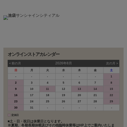
オンラインストアカレンダー
2026年8月
< 前の⽉
次の⽉ >
日
月
火
水
木
金
土
-
-
-
-
-
-
1
2
3
4
5
6
7
8
9
10
11
12
13
14
15
16
17
18
19
20
21
22
23
24
25
26
27
28
29
30
31
-
-
-
-
-
定休日
■土・日・祝日は休業日となります。
※夏期、冬期長期休暇及びその他臨時休業等はHP上でご案内いたしま