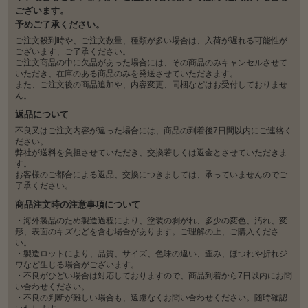
ございます。
予めご了承ください。
ご注文殺到時や、ご注文数量、種類が多い場合は、入荷が遅れる可能性が
ございます、ご了承ください。
ご注文商品の中に欠品があった場合には、その商品のみキャンセルさせて
いただき、在庫のある商品のみを発送させていただきます。
また、ご注文後の商品追加や、内容変更、同梱などはお受付しておりませ
ん。
返品について
不良又はご注文内容が違った場合には、商品の到着後7日間以内にご連絡く
ださい。
弊社が送料を負担させていただき、交換若しくは返金とさせていただきま
す。
お客様のご都合による返品、交換につきましては、承っていませんのでご
了承ください。
商品注文時の注意事項について
・海外製品のため製造過程により、塗装の剥がれ、多少の変色、汚れ、変
形、表面のキズなどを含む場合があります。ご理解の上、ご購入くださ
い。
・製造ロットにより、品質、サイズ、色味の違い、歪み、ほつれや折れジ
ワなど生じる場合がございます。
・不良がひどい場合は対応しておりますので、商品到着から7日以内にお問
い合わせください。
・不良の判断が難しい場合も、遠慮なくお問い合わせください。随時確認