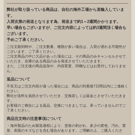
弊社が取り扱っている商品は、自社の海外工場から直輸入していま
す。
入荷次第の発送となります為、発送まで約1～2週間かかります。
早い場合もございますが、ご注文内容によっては約3週間頂く場合も
ございます。
予めご了承ください。
ご注文殺到時や、ご注文数量、種類が多い場合は、入荷が遅れる可能性が
ございます、ご了承ください。
ご注文商品の中に欠品があった場合には、その商品のみキャンセルさせて
いただき、在庫のある商品のみを発送させていただきます。
また、ご注文後の商品追加や、内容変更、同梱などはお受付しておりませ
ん。
返品について
不良又はご注文内容が違った場合には、商品の到着後7日間以内にご連絡く
ださい。
弊社が送料を負担させていただき、交換若しくは返金とさせていただきま
す。
お客様のご都合による返品、交換につきましては、承っていませんのでご
了承ください。
商品注文時の注意事項について
・海外製品のため製造過程により、塗装の剥がれ、多少の変色、汚れ、変
形、表面のキズなどを含む場合があります。ご理解の上、ご購入くださ