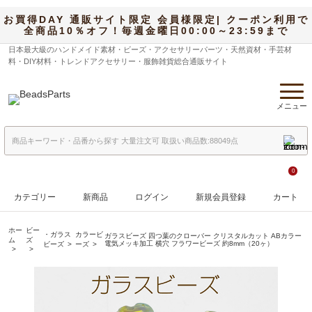
お買得DAY 通販サイト限定 会員様限定| クーポン利用で
全商品10％オフ！毎週金曜日00:00～23:59まで
日本最大級のハンドメイド素材・ビーズ・アクセサリーパーツ・天然資材・手芸材
料・DIY材料・トレンドアクセサリー・服飾雑貨総合通販サイト
メニュー
0
カテゴリー
新商品
ログイン
新規会員登録
カート
ホー
ビー
・ガラス
カラービ
ガラスビーズ 四つ葉のクローバー クリスタルカット ABカラー
ム
ズ
電気メッキ加工 横穴 フラワービーズ 約8mm（20ヶ）
ビーズ
ーズ