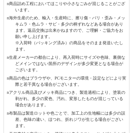
n
商品詰め⼯程においてほこりや⼩さなごみが混じることがござ
います。
n
海外⽣産のため、輸⼊・⽣産時に、擦り傷・バリ・歪み・メッ
キムラ・色ムラ・サビ・多少の柄ずれなどある場合があり
ます。返品交換は出来かねますので、ご理解・ご協⼒をお
願い申し上げます。
※⼊荷時（パッキング済み）の商品をそのまま発送いたし
ます。
n
⽣産メーカーの都合により、再⼊荷時にサイズや⾊味、裏側な
どメインではない箇所のデザインが多少変更となる場合が
ございます。
n
商品の⾊はブラウザや、PCモニターの環境・設定などにより実
際と若⼲異なる場合がございます。
n
アクリル商品及びメッキ商品につき、製造過程により、塗装の
剥がれ、多少の変色、汚れ、変形したものが混じっている
場合があります。
n
布製品は製造ロットや色ごとで、加工上の生地幅には多少の誤
差、色味の違い、ほつれ、折れジワが生じる場合がござい
ます。