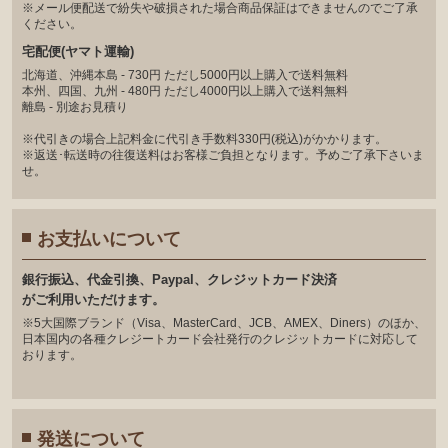
※メール便配送で紛失や破損された場合商品保証はできませんのでご了承
ください。
宅配便(ヤマト運輸)
北海道、沖縄本島 - 730円 ただし5000円以上購入で送料無料
本州、四国、九州 - 480円 ただし4000円以上購入で送料無料
離島 - 別途お見積り
※代引きの場合上記料金に代引き手数料330円(税込)がかかります。
※返送･転送時の往復送料はお客様ご負担となります。予めご了承下さいま
せ。
お支払いについて
銀⾏振込、代⾦引換、Paypal、クレジットカード決済
がご利⽤いただけます。
※5大国際ブランド（Visa、MasterCard、JCB、AMEX、Diners）のほか、
日本国内の各種クレジートカード会社発行のクレジットカードに対応して
おります。
発送について