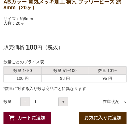
ABカラー 電気メッキ加工 横穴 フラワービーズ 約
8mm（20ヶ）
サイズ：約8mm
入数：20ヶ
100
販売価格
（税抜）
円
数量ごとのプライス表
数量 1~50
数量 51~100
数量 101~
100 円
98 円
95 円
*数量に対する⼊り数は商品ごとに異なります。
数量
-
+
在庫状況： ○
カートに追加
お気に入りに追加