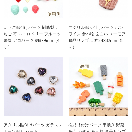
いちご貼付けパーツ 樹脂製 い
アクリル貼り付けパーツ パン
ちご 苺 ストロベリー フルーツ
ワイン 食べ物 面白い ユーモア
果物 デコパーツ 約8×9mm（4
食品サンプル 約24×32mm（8
ヶ）
ヶ）
アクリル貼付けパーツ ガラスス
樹脂貼付けパーツ 串焼き 野菜
トーン貼り ハート
魚介 ねぎま 食べ物 食品サンプ