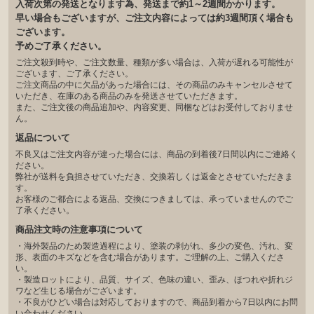
入荷次第の発送となります為、発送まで約1～2週間かかります。
早い場合もございますが、ご注文内容によっては約3週間頂く場合も
ございます。
予めご了承ください。
ご注文殺到時や、ご注文数量、種類が多い場合は、入荷が遅れる可能性が
ございます、ご了承ください。
ご注文商品の中に欠品があった場合には、その商品のみキャンセルさせて
いただき、在庫のある商品のみを発送させていただきます。
また、ご注文後の商品追加や、内容変更、同梱などはお受付しておりませ
ん。
返品について
不良又はご注文内容が違った場合には、商品の到着後7日間以内にご連絡く
ださい。
弊社が送料を負担させていただき、交換若しくは返金とさせていただきま
す。
お客様のご都合による返品、交換につきましては、承っていませんのでご
了承ください。
商品注文時の注意事項について
・海外製品のため製造過程により、塗装の剥がれ、多少の変色、汚れ、変
形、表面のキズなどを含む場合があります。ご理解の上、ご購入くださ
い。
・製造ロットにより、品質、サイズ、色味の違い、歪み、ほつれや折れジ
ワなど生じる場合がございます。
・不良がひどい場合は対応しておりますので、商品到着から7日以内にお問
い合わせください。