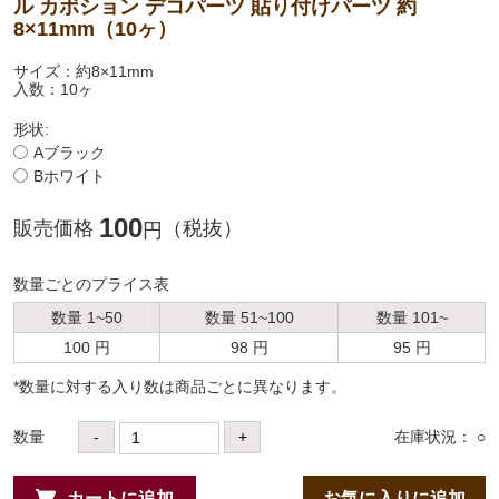
ル カボション デコパーツ 貼り付けパーツ 約
8×11mm（10ヶ）
サイズ：約8×11mm
入数：10ヶ
形状:
Aブラック
Bホワイト
100
販売価格
（税抜）
円
数量ごとのプライス表
数量 1~50
数量 51~100
数量 101~
100 円
98 円
95 円
*数量に対する⼊り数は商品ごとに異なります。
数量
-
+
在庫状況： ○
カートに追加
お気に入りに追加