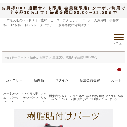
お買得DAY 通販サイト限定 会員様限定| クーポン利用で
全商品10％オフ！毎週金曜日00:00～23:59まで
日本最大級のハンドメイド素材・ビーズ・アクセサリーパーツ・天然資材・手芸材
料・DIY材料・トレンドアクセサリー・服飾雑貨総合通販サイト
メニュー
0
カテゴリー
新商品
ログイン
新規会員登録
カート
ホー
貼付け
・アクリル貼
アク
樹脂貼付けパーツ ねこ ネコ 黒猫 白猫 動物 アニマル カボ
ム
パーツ
り付けパーツ
リル
ション デコパーツ 貼り付けパーツ 約8×11mm（10ヶ）