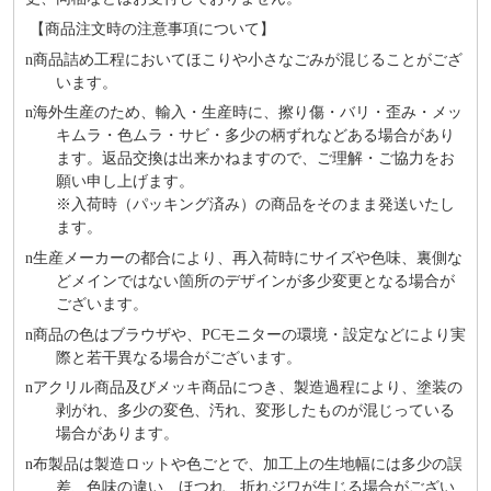
【商品注文時の注意事項について】
n
商品詰め⼯程においてほこりや⼩さなごみが混じることがござ
います。
n
海外⽣産のため、輸⼊・⽣産時に、擦り傷・バリ・歪み・メッ
キムラ・色ムラ・サビ・多少の柄ずれなどある場合があり
ます。返品交換は出来かねますので、ご理解・ご協⼒をお
願い申し上げます。
※⼊荷時（パッキング済み）の商品をそのまま発送いたし
ます。
n
⽣産メーカーの都合により、再⼊荷時にサイズや⾊味、裏側な
どメインではない箇所のデザインが多少変更となる場合が
ございます。
n
商品の⾊はブラウザや、PCモニターの環境・設定などにより実
際と若⼲異なる場合がございます。
n
アクリル商品及びメッキ商品につき、製造過程により、塗装の
剥がれ、多少の変色、汚れ、変形したものが混じっている
場合があります。
n
布製品は製造ロットや色ごとで、加工上の生地幅には多少の誤
差、色味の違い、ほつれ、折れジワが生じる場合がござい