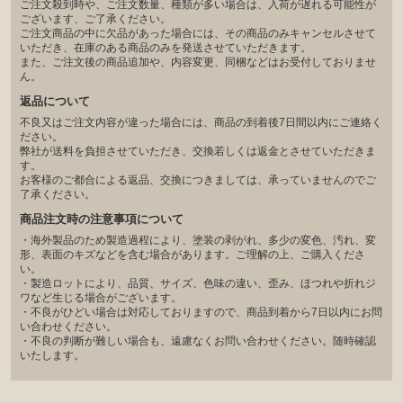
ご注文殺到時や、ご注文数量、種類が多い場合は、入荷が遅れる可能性が
ございます、ご了承ください。
ご注文商品の中に欠品があった場合には、その商品のみキャンセルさせて
いただき、在庫のある商品のみを発送させていただきます。
また、ご注文後の商品追加や、内容変更、同梱などはお受付しておりませ
ん。
返品について
不良又はご注文内容が違った場合には、商品の到着後7日間以内にご連絡く
ださい。
弊社が送料を負担させていただき、交換若しくは返金とさせていただきま
す。
お客様のご都合による返品、交換につきましては、承っていませんのでご
了承ください。
商品注文時の注意事項について
・海外製品のため製造過程により、塗装の剥がれ、多少の変色、汚れ、変
形、表面のキズなどを含む場合があります。ご理解の上、ご購入くださ
い。
・製造ロットにより、品質、サイズ、色味の違い、歪み、ほつれや折れジ
ワなど生じる場合がございます。
・不良がひどい場合は対応しておりますので、商品到着から7日以内にお問
い合わせください。
・不良の判断が難しい場合も、遠慮なくお問い合わせください。随時確認
いたします。