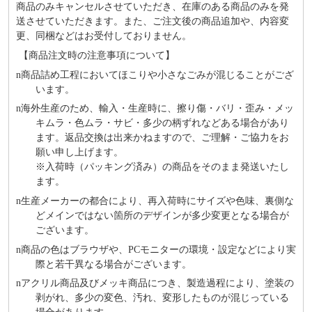
商品のみキャンセルさせていただき、在庫のある商品のみを発
送させていただきます。また、ご注文後の商品追加や、内容変
更、同梱などはお受付しておりません。
【商品注文時の注意事項について】
n
商品詰め⼯程においてほこりや⼩さなごみが混じることがござ
います。
n
海外⽣産のため、輸⼊・⽣産時に、擦り傷・バリ・歪み・メッ
キムラ・色ムラ・サビ・多少の柄ずれなどある場合があり
ます。返品交換は出来かねますので、ご理解・ご協⼒をお
願い申し上げます。
※⼊荷時（パッキング済み）の商品をそのまま発送いたし
ます。
n
⽣産メーカーの都合により、再⼊荷時にサイズや⾊味、裏側な
どメインではない箇所のデザインが多少変更となる場合が
ございます。
n
商品の⾊はブラウザや、PCモニターの環境・設定などにより実
際と若⼲異なる場合がございます。
n
アクリル商品及びメッキ商品につき、製造過程により、塗装の
剥がれ、多少の変色、汚れ、変形したものが混じっている