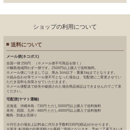
ショップの利⽤について
送料について
メール便(ネコポス)
全国一律 250円 （※メール便不可商品を除く）
※離島地域問わず一律です。2500円以上購入で送料無料。
※メール便につきましては、厚み 3cm以下・重量1kgまでとなります。
※組み合わせ等でメール便不可となった場合は、宅配便にご変更させてい
ただき送料を加算させていただきます。
※メール便配送で紛失や破損された場合商品保証はできませんのでご了承
ください。
宅配便(ヤマト運輸)
北海道、沖縄本島 - 730円 ただし5000円以上購入で送料無料
本州、四国、九州 - 480円 ただし4000円以上購入で送料無料
離島 - 別途お見積り
※代引きの場合上記料金に代引き手数料330円(税込)がかかります。
※返送･転送時の往復送料はお客様ご負担となります。予めご了承下さいま