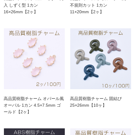
入 しずく型 1カン
不規則カット 1カン
16×26mm【2ヶ】
11×20mm【2ヶ】
高品質樹脂チャーム オパール風
高品質樹脂チャーム 固結び
オーバル 1カン 4.5×7.5mm ゴ
25×26mm【10ヶ】
ールド【2ヶ】