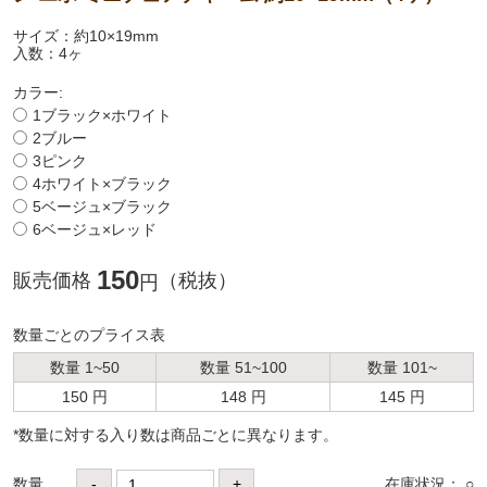
サイズ：約10×19mm
入数：4ヶ
カラー:
1ブラック×ホワイト
2ブルー
3ピンク
4ホワイト×ブラック
5ベージュ×ブラック
6ベージュ×レッド
150
販売価格
（税抜）
円
数量ごとのプライス表
数量 1~50
数量 51~100
数量 101~
150 円
148 円
145 円
*数量に対する⼊り数は商品ごとに異なります。
数量
-
+
在庫状況： ○