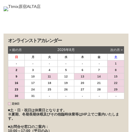
オンラインストアカレンダー
2026年8月
< 前の⽉
次の⽉ >
日
月
火
水
木
金
土
-
-
-
-
-
-
1
2
3
4
5
6
7
8
9
10
11
12
13
14
15
16
17
18
19
20
21
22
23
24
25
26
27
28
29
30
31
-
-
-
-
-
定休日
■土・日・祝日は休業日となります。
※夏期、冬期長期休暇及びその他臨時休業等はHP上でご案内いたしま
す。
■お問合せ窓口のご案内：
10:00～17:00（平日のみ）