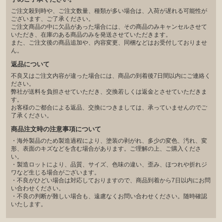
ご注文殺到時や、ご注文数量、種類が多い場合は、入荷が遅れる可能性が
ございます、ご了承ください。
ご注文商品の中に欠品があった場合には、その商品のみキャンセルさせて
いただき、在庫のある商品のみを発送させていただきます。
また、ご注文後の商品追加や、内容変更、同梱などはお受付しておりませ
ん。
返品について
不良又はご注文内容が違った場合には、商品の到着後7日間以内にご連絡く
ださい。
弊社が送料を負担させていただき、交換若しくは返金とさせていただきま
す。
お客様のご都合による返品、交換につきましては、承っていませんのでご
了承ください。
商品注文時の注意事項について
・海外製品のため製造過程により、塗装の剥がれ、多少の変色、汚れ、変
形、表面のキズなどを含む場合があります。ご理解の上、ご購入くださ
い。
・製造ロットにより、品質、サイズ、色味の違い、歪み、ほつれや折れジ
ワなど生じる場合がございます。
・不良がひどい場合は対応しておりますので、商品到着から7日以内にお問
い合わせください。
・不良の判断が難しい場合も、遠慮なくお問い合わせください。随時確認
いたします。