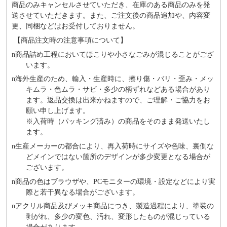
商品のみキャンセルさせていただき、在庫のある商品のみを発
送させていただきます。また、ご注文後の商品追加や、内容変
更、同梱などはお受付しておりません。
【商品注文時の注意事項について】
n
商品詰め⼯程においてほこりや⼩さなごみが混じることがござ
います。
n
海外⽣産のため、輸⼊・⽣産時に、擦り傷・バリ・歪み・メッ
キムラ・色ムラ・サビ・多少の柄ずれなどある場合があり
ます。返品交換は出来かねますので、ご理解・ご協⼒をお
願い申し上げます。
※⼊荷時（パッキング済み）の商品をそのまま発送いたし
ます。
n
⽣産メーカーの都合により、再⼊荷時にサイズや⾊味、裏側な
どメインではない箇所のデザインが多少変更となる場合が
ございます。
n
商品の⾊はブラウザや、PCモニターの環境・設定などにより実
際と若⼲異なる場合がございます。
n
アクリル商品及びメッキ商品につき、製造過程により、塗装の
剥がれ、多少の変色、汚れ、変形したものが混じっている