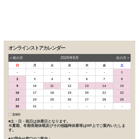
オンラインストアカレンダー
2026年8月
< 前の⽉
次の⽉ >
日
月
火
水
木
金
土
-
-
-
-
-
-
1
2
3
4
5
6
7
8
9
10
11
12
13
14
15
16
17
18
19
20
21
22
23
24
25
26
27
28
29
30
31
-
-
-
-
-
定休日
■土・日・祝日は休業日となります。
※夏期、冬期長期休暇及びその他臨時休業等はHP上でご案内いたしま
す。
■お問合せ窓口のご案内：