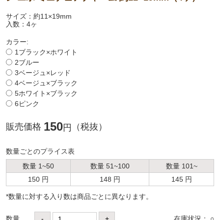
サイズ：約11×19mm
入数：4ヶ
カラー:
1ブラック×ホワイト
2ブルー
3ベージュ×レッド
4ベージュ×ブラック
5ホワイト×ブラック
6ピンク
150
販売価格
（税抜）
円
数量ごとのプライス表
数量 1~50
数量 51~100
数量 101~
150 円
148 円
145 円
*数量に対する⼊り数は商品ごとに異なります。
数量
-
+
在庫状況： ○