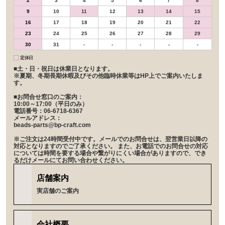
2
3
4
5
6
7
8
9
10
11
12
13
14
15
16
17
18
19
20
21
22
23
24
25
26
27
28
29
30
31
-
-
-
-
-
定休日
■土・日・祝日は休業日となります。
※夏期、冬期長期休暇及びその他臨時休業等はHP上でご案内いたしま
す。
■お問合せ窓口のご案内：
10:00～17:00（平日のみ）
電話番号：06-6718-6367
メールアドレス：
beads-parts@bp-craft.com
※ご注文は24時間受付中です。メールでのお問合せは、翌営業日以降の
対応となりますのでご了承ください。 また、お電話でのお問合せの対応
については時間を要する場合や繋がりにくい場合がありますので、でき
るだけメールにてお問い合わせください。
店舗案内
実店舗のご案内
会社概要