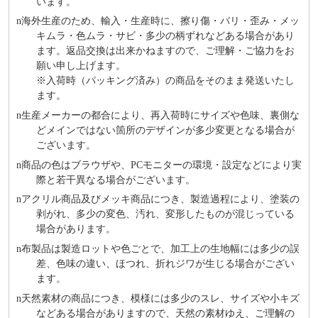
います。
n
海外⽣産のため、輸⼊・⽣産時に、擦り傷・バリ・歪み・メッ
キムラ・色ムラ・サビ・多少の柄ずれなどある場合があり
ます。返品交換は出来かねますので、ご理解・ご協⼒をお
願い申し上げます。
※⼊荷時（パッキング済み）の商品をそのまま発送いたし
ます。
n
⽣産メーカーの都合により、再⼊荷時にサイズや⾊味、裏側な
どメインではない箇所のデザインが多少変更となる場合が
ございます。
n
商品の⾊はブラウザや、PCモニターの環境・設定などにより実
際と若⼲異なる場合がございます。
n
アクリル商品及びメッキ商品につき、製造過程により、塗装の
剥がれ、多少の変色、汚れ、変形したものが混じっている
場合があります。
n
布製品は製造ロットや色ごとで、加工上の生地幅には多少の誤
差、色味の違い、ほつれ、折れジワが生じる場合がござい
ます。
n
天然素材の商品につき、模様には多少のスレ、サイズや小キズ
などある場合がありますので、天然の素材ゆえ、ご理解の