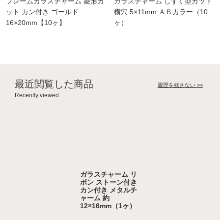
フレームガラスチャーム 菱形カ
ガラスチャーム しずく型カット
ット カン付き ゴールド
横穴 5×11mm ＡＢカラー（10
16×20mm【10ヶ】
ヶ）
最近閲覧した商品
履歴を残さない >>
Recently viewed
ガラスチャーム リ
ボン ストーン付き
カン付き メタルチ
ャーム 約
12×16mm（1ヶ）