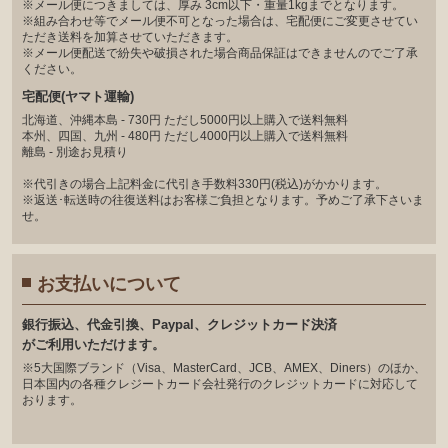
※メール便につきましては、厚み 3cm以下・重量1kgまでとなります。
※組み合わせ等でメール便不可となった場合は、宅配便にご変更させてい
ただき送料を加算させていただきます。
※メール便配送で紛失や破損された場合商品保証はできませんのでご了承
ください。
宅配便(ヤマト運輸)
北海道、沖縄本島 - 730円 ただし5000円以上購入で送料無料
本州、四国、九州 - 480円 ただし4000円以上購入で送料無料
離島 - 別途お見積り
※代引きの場合上記料金に代引き手数料330円(税込)がかかります。
※返送･転送時の往復送料はお客様ご負担となります。予めご了承下さいま
せ。
お支払いについて
銀⾏振込、代⾦引換、Paypal、クレジットカード決済
がご利⽤いただけます。
※5大国際ブランド（Visa、MasterCard、JCB、AMEX、Diners）のほか、
日本国内の各種クレジートカード会社発行のクレジットカードに対応して
おります。