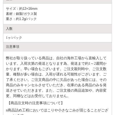
サイズ：約12×16mm
素材：銅製/ガラス製
重さ：約1.2g/パック
入数
1ヶ/パック
注意事項
弊社が取り扱っている商品は、自社の海外工場から直輸入して
います。入荷次第の発送となります為、発送まで約
1～2週間か
かります。早い場合もございます。ご注文殺到時や、ご注文数
量、種類が多い場合は、入荷が遅れる可能性がございます、ご
了承ください。ご注文商品の中に欠品があった場合には、その
商品のみキャンセルさせていただき、在庫のある商品のみを発
送させていただきます。また、ご注文後の商品追加や、内容変
更、同梱などはお受付しておりません。
【商品注文時の注意事項について】
n
商品詰め⼯程においてほこりや⼩さなごみが混じることがござ