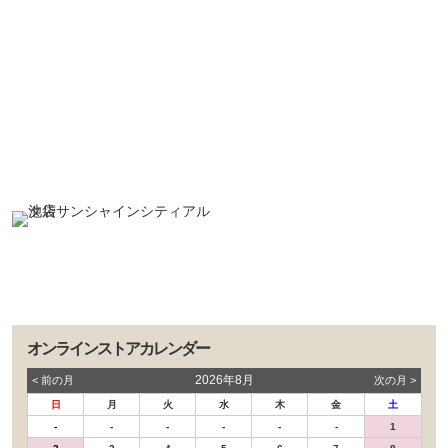
オンラインストアカレンダー
2026年8月
< 前の⽉
次の⽉ >
日
月
火
水
木
金
土
-
-
-
-
-
-
1