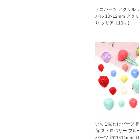
デコパーツ アクリル 
バル 10×12mm ア
り クリア【10ヶ】
いちご貼付けパーツ 
苺 ストロベリー フル
パーツ 約11×14mm（