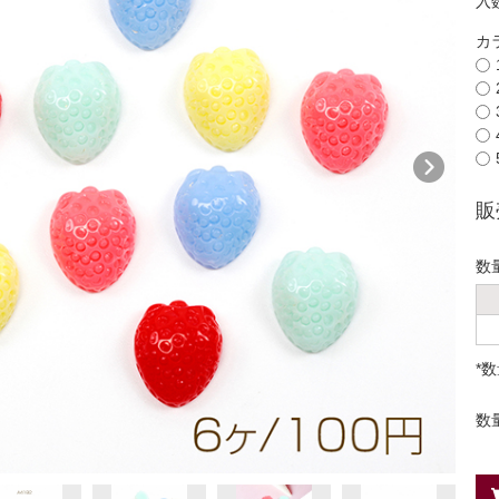
入
カ
販
数
*
数