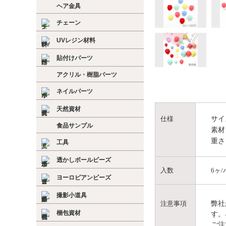
ヘア金具
チェーン
UVレジン材料
貼付けパーツ
アクリル・樹脂パーツ
ネイルパーツ
天然資材
サイ
仕様
食品サンプル
素材
重さ
工具
透かしボールビーズ
入数
6ヶ
ヨーロピアンビーズ
撮影小道具
弊社
注意事項
梱包資材
す。
ご注