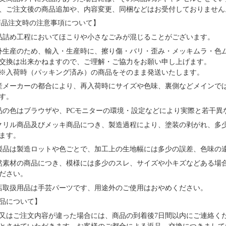
、ご注文後の商品追加や、内容変更、同梱などはお受付しておりません
品注文時の注意事項について】
品詰め⼯程においてほこりや⼩さなごみが混じることがございます。
外⽣産のため、輸⼊・⽣産時に、擦り傷・バリ・歪み・メッキムラ・色
交換は出来かねますので、ご理解・ご協⼒をお願い申し上げます。
※⼊荷時（パッキング済み）の商品をそのまま発送いたします。
産メーカーの都合により、再⼊荷時にサイズや⾊味、裏側などメインで
す。
品の⾊はブラウザや、PCモニターの環境・設定などにより実際と若⼲異
クリル商品及びメッキ商品につき、製造過程により、塗装の剥がれ、多
ます。
製品は製造ロットや色ごとで、加工上の生地幅には多少の誤差、色味の
然素材の商品につき、模様には多少のスレ、サイズや小キズなどある場
ださい。
店取扱用品は⼿芸パーツです、⽤途外のご使⽤はおやめください。
品について】
又はご注文内容が違った場合には、商品の到着後7日間以内にご連絡く