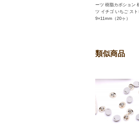
ーツ 樹脂カボション
ツ イチゴ いちご ス
9×11mm（20ヶ）
類似商品