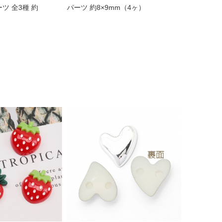
ツ 全3種 約
パーツ 約8×9mm（4ヶ）