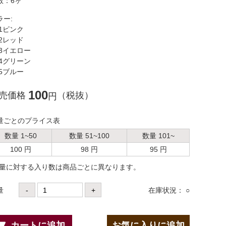
数：6ヶ
ラー:
1ピンク
2レッド
3イエロー
4グリーン
5ブルー
100
売価格
（税抜）
円
量ごとのプライス表
数量 1~50
数量 51~100
数量 101~
100 円
98 円
95 円
数量に対する⼊り数は商品ごとに異なります。
量
-
+
在庫状況： ○
カートに追加
お気に入りに追加