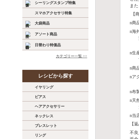
シーリングスタンプ特集
また
スマホアクセサリ特集
【商
n
商
大袋商品
n
海
アソート商品
日替わり特価品
n
⽣
カテゴリー一覧 >>
n
商
レシピから探す
n
ア
イヤリング
n
布
ピアス
n
天
ヘアアクセサリー
n
当
ネックレス
【返
ブレスレット
不良
リング