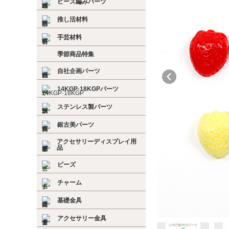
ビーズ編みパーツ
推し活材料
手芸材料
季節商品特集
自社企画パーツ
14KGP·18KGPパーツ
ステンレス製パーツ
銀古美パーツ
アクセサリーディスプレイ用
品
ビーズ
チャーム
基礎金具
アクセサリー金具