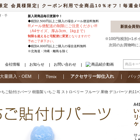
限定 会員様限定| クーポン利用で全商品10％オフ！毎週金曜日
材・手
新入荷商品毎日更新中！
◆税別2,500円以上ご購入の場合
メール便
送料無料
!
!
!
メール便配送の制限にご注意ください
!
!
!
新規会員登
（A4サイズ、厚み3cm、1kgまで）
制限を超えると宅配便に変更
となりますので
※100円(税別)=1
予めご了承下さい。
次回のお買物時に
◆税別4,000円以上ご購入の場合送料無料
※北海道・沖縄・離島を除く
会社情報
お知らせ
お問い合わせ
商品紹介動画
大量購入・OEM
アクセサリー卸仕入れ
バッ
Ttmix
いちご貼付けパーツ 樹脂製 いちご 苺 ストロベリー フルーツ 果物 デコパーツ 約11×
A4
い
リ
ヶ
サ