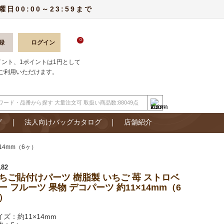
00:00～23:59まで
0
録
ログイン
ポイント、1ポイントは1円として
ご利用いただけます。
グ
法人向けバッグカタログ
店舗紹介
14mm（6ヶ）
182
ちご貼付けパーツ 樹脂製 いちご 苺 ストロベ
ー フルーツ 果物 デコパーツ 約11×14mm（6
）
イズ：約11×14mm