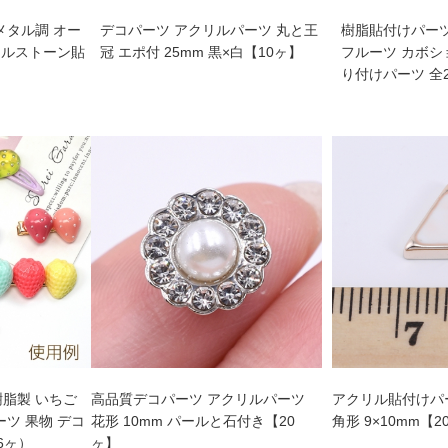
メタル調 オー
デコパーツ アクリルパーツ 丸と王
樹脂貼付けパーツ
クリルストーン貼
冠 エポ付 25mm 黒×白【10ヶ】
フルーツ カボシ
り付けパーツ 全
樹脂製 いちご
高品質デコパーツ アクリルパーツ
アクリル貼付けパー
ーツ 果物 デコ
花形 10mm パールと石付き【20
角形 9×10mm【2
6ヶ）
ヶ】