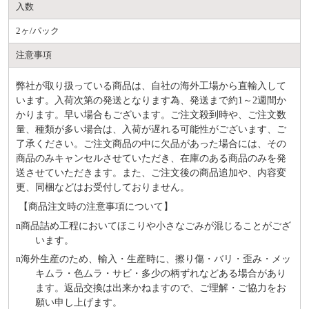
入数
2ヶ/パック
注意事項
弊社が取り扱っている商品は、自社の海外工場から直輸入して
います。入荷次第の発送となります為、発送まで約
1～2週間か
かります。早い場合もございます。ご注文殺到時や、ご注文数
量、種類が多い場合は、入荷が遅れる可能性がございます、ご
了承ください。ご注文商品の中に欠品があった場合には、その
商品のみキャンセルさせていただき、在庫のある商品のみを発
送させていただきます。また、ご注文後の商品追加や、内容変
更、同梱などはお受付しておりません。
【商品注文時の注意事項について】
n
商品詰め⼯程においてほこりや⼩さなごみが混じることがござ
います。
n
海外⽣産のため、輸⼊・⽣産時に、擦り傷・バリ・歪み・メッ
キムラ・色ムラ・サビ・多少の柄ずれなどある場合があり
ます。返品交換は出来かねますので、ご理解・ご協⼒をお
願い申し上げます。