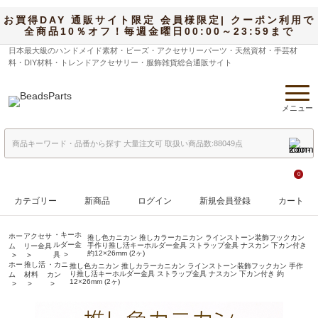
お買得DAY 通販サイト限定 会員様限定| クーポン利用で
全商品10％オフ！毎週金曜日00:00～23:59まで
日本最大級のハンドメイド素材・ビーズ・アクセサリーパーツ・天然資材・手芸材
料・DIY材料・トレンドアクセサリー・服飾雑貨総合通販サイト
メニュー
0
カテゴリー
新商品
ログイン
新規会員登録
カート
・キーホ
ホー
アクセサ
推し色カニカン 推しカラーカニカン ラインストーン装飾フックカン
ルダー金
手作り推し活キーホルダー金具 ストラップ金具 ナスカン 下カン付き
ム
リー金具
約12×26mm (2ヶ)
具
ホー
推し活
・カニ
推し色カニカン 推しカラーカニカン ラインストーン装飾フックカン 手作
り推し活キーホルダー金具 ストラップ金具 ナスカン 下カン付き 約
ム
材料
カン
12×26mm (2ヶ)