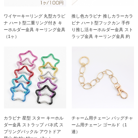
ワイヤーキーリング 丸型カラビ
推し色カラビナ 推しカラーカラ
ナ ハート型二重リング付き キ
ビナ ハート型フックカン 手作
ーホルダー金具 キーリング金具
り推し活キーホルダー金具 スト
（1ヶ）
ラップ金具 キーリング金具 約
25×26mm (2ヶ)
カラビナ 星型 スター キーホル
チャーム用チェーン バッグチャ
ダー金具 ストラップ バネ式 ス
ーム用チェーン ゴールド（1
プリングバックル アウトドア
連）