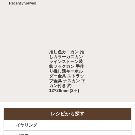
Recently viewed
推し色カニカン 推
しカラーカニカン
ラインストーン装
飾フックカン 手作
り推し活キーホル
ダー金具 ストラッ
プ金具 ナスカン 下
カン付き 約
12×26mm (2ヶ)
レシピから探す
イヤリング