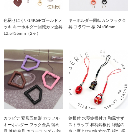
色褪せにくい14KGPゴールドメ
キーホルダー回転カンフック金
ッキ キーホルダー回転カン金具
具 フラワー 桜 24×36mm
12.5×35mm（2ヶ）
カラビナ 変形五角形 カラフル
鈴根付 水琴鈴根付け 和風すず
キーホルダー フック金具 留め
ストラップ 和柄鈴根付 縁起の
具 連結金具 カラーランダム 約
良い魔よけの鈴 女の子 提灯 招