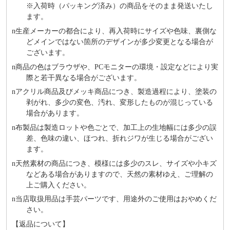
※⼊荷時（パッキング済み）の商品をそのまま発送いたし
ます。
n
⽣産メーカーの都合により、再⼊荷時にサイズや⾊味、裏側な
どメインではない箇所のデザインが多少変更となる場合が
ございます。
n
商品の⾊はブラウザや、PCモニターの環境・設定などにより実
際と若⼲異なる場合がございます。
n
アクリル商品及びメッキ商品につき、製造過程により、塗装の
剥がれ、多少の変色、汚れ、変形したものが混じっている
場合があります。
n
布製品は製造ロットや色ごとで、加工上の生地幅には多少の誤
差、色味の違い、ほつれ、折れジワが生じる場合がござい
ます。
n
天然素材の商品につき、模様には多少のスレ、サイズや小キズ
などある場合がありますので、天然の素材ゆえ、ご理解の
上ご購入ください。
n
当店取扱用品は⼿芸パーツです、⽤途外のご使⽤はおやめくだ
さい。
【返品について】