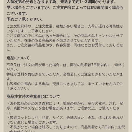
入荷次第の発送となります為、発送まで約1～2週間かかります。
早い場合もございますが、ご注文内容によっては約3週間頂く場合も
ございます。
予めご了承ください。
ご注文殺到時や、ご注文数量、種類が多い場合は、入荷が遅れる可能性が
ございます、ご了承ください。
ご注文商品の中に欠品があった場合には、その商品のみキャンセルさせて
いただき、在庫のある商品のみを発送させていただきます。
また、ご注文後の商品追加や、内容変更、同梱などはお受付しておりませ
ん。
返品について
不良又はご注文内容が違った場合には、商品の到着後7日間以内にご連絡く
ださい。
弊社が送料を負担させていただき、交換若しくは返金とさせていただきま
す。
お客様のご都合による返品、交換につきましては、承っていませんのでご
了承ください。
商品注文時の注意事項について
・海外製品のため製造過程により、塗装の剥がれ、多少の変色、汚れ、変
形、表面のキズなどを含む場合があります。ご理解の上、ご購入くださ
い。
・製造ロットにより、品質、サイズ、色味の違い、歪み、ほつれや折れジ
ワなど生じる場合がございます。
・不良がひどい場合は対応しておりますので、商品到着から7日以内にお問
い合わせください。