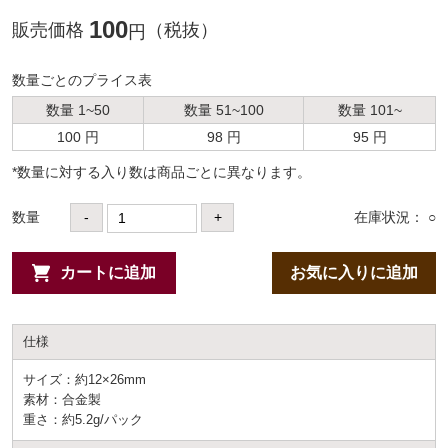
100
販売価格
（税抜）
円
数量ごとのプライス表
数量 1~50
数量 51~100
数量 101~
100 円
98 円
95 円
*数量に対する⼊り数は商品ごとに異なります。
数量
-
+
在庫状況： ○
カートに追加
お気に入りに追加
仕様
サイズ：約12×26mm
素材：合金製
重さ：約5.2g/パック