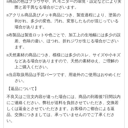
n
商品の⾊はブラウザや、PCモニターの環境・設定などにより実
際と若⼲異なる場合がございます。
n
アクリル商品及びメッキ商品につき、製造過程により、塗装の
剥がれ、多少の変色、汚れ、変形したものが混じっている
場合があります。
n
布製品は製造ロットや色ごとで、加工上の生地幅には多少の誤
差、色味の違い、ほつれ、折れジワが生じる場合がござい
ます。
n
天然素材の商品につき、模様には多少のスレ、サイズや小キズ
などある場合がありますので、天然の素材ゆえ、ご理解の
上ご購入ください。
n
当店取扱用品は⼿芸パーツです、⽤途外のご使⽤はおやめくだ
さい。
【返品について】
不良又はご注文内容が違った場合には、商品の到着後7日間以内
にご連絡ください。弊社が送料を負担させていただき、交換若
しくは返金とさせていただきます。お客様のご都合による返
品、交換につきましては、承っていませんのでご了承くださ
い。