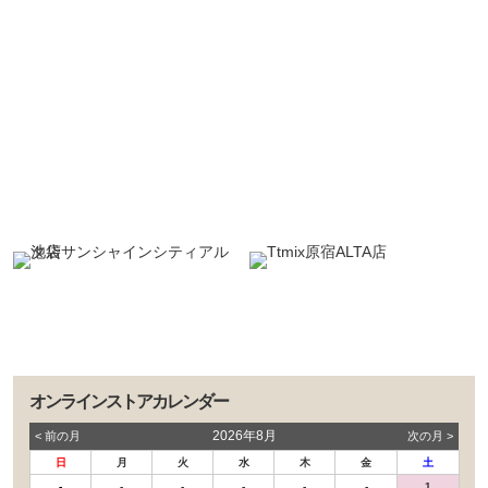
オンラインストアカレンダー
2026年8月
< 前の⽉
次の⽉ >
日
月
火
水
木
金
土
-
-
-
-
-
-
1