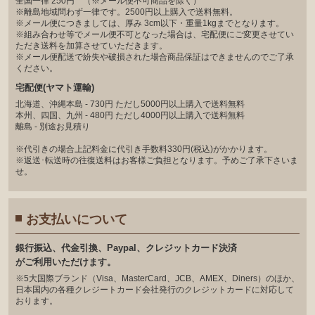
全国一律 250円 （※メール便不可商品を除く）
※離島地域問わず一律です。2500円以上購入で送料無料。
※メール便につきましては、厚み 3cm以下・重量1kgまでとなります。
※組み合わせ等でメール便不可となった場合は、宅配便にご変更させてい
ただき送料を加算させていただきます。
※メール便配送で紛失や破損された場合商品保証はできませんのでご了承
ください。
宅配便(ヤマト運輸)
北海道、沖縄本島 - 730円 ただし5000円以上購入で送料無料
本州、四国、九州 - 480円 ただし4000円以上購入で送料無料
離島 - 別途お見積り
※代引きの場合上記料金に代引き手数料330円(税込)がかかります。
※返送･転送時の往復送料はお客様ご負担となります。予めご了承下さいま
せ。
お支払いについて
銀⾏振込、代⾦引換、Paypal、クレジットカード決済
がご利⽤いただけます。
※5大国際ブランド（Visa、MasterCard、JCB、AMEX、Diners）のほか、
日本国内の各種クレジートカード会社発行のクレジットカードに対応して
おります。