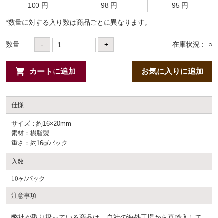
100 円
98 円
95 円
*数量に対する⼊り数は商品ごとに異なります。
数量
-
+
在庫状況： ○
カートに追加
お気に入りに追加
仕様
サイズ：約16×20mm
素材：樹脂製
重さ：約16g/パック
入数
10ヶ/パック
注意事項
弊社が取り扱っている商品は、自社の海外工場から直輸入して