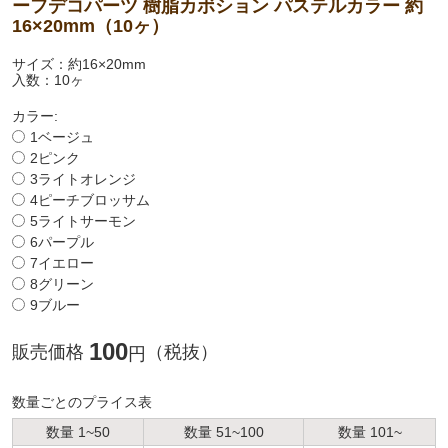
ーフデコパーツ 樹脂カボション パステルカラー 約
16×20mm（10ヶ）
サイズ：約16×20mm
入数：10ヶ
カラー:
1ベージュ
2ピンク
3ライトオレンジ
4ピーチブロッサム
5ライトサーモン
6パープル
7イエロー
8グリーン
9ブルー
100
販売価格
（税抜）
円
数量ごとのプライス表
数量 1~50
数量 51~100
数量 101~