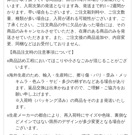
います。入荷次第の発送となります為、発送まで約
1～2週間か
かります。早い場合もございます。ご注文殺到時や、ご注文数
量、種類が多い場合は、入荷が遅れる可能性がございます、ご
了承ください。ご注文商品の中に欠品があった場合には、その
商品のみキャンセルさせていただき、在庫のある商品のみを発
送させていただきます。また、ご注文後の商品追加や、内容変
更、同梱などはお受付しておりません。
【商品注文時の注意事項について】
n
商品詰め⼯程においてほこりや⼩さなごみが混じることがござ
います。
n
海外⽣産のため、輸⼊・⽣産時に、擦り傷・バリ・歪み・メッ
キムラ・色ムラ・サビ・多少の柄ずれなどある場合があり
ます。返品交換は出来かねますので、ご理解・ご協⼒をお
願い申し上げます。
※⼊荷時（パッキング済み）の商品をそのまま発送いたし
ます。
n
⽣産メーカーの都合により、再⼊荷時にサイズや⾊味、裏側な
どメインではない箇所のデザインが多少変更となる場合が
ございます。