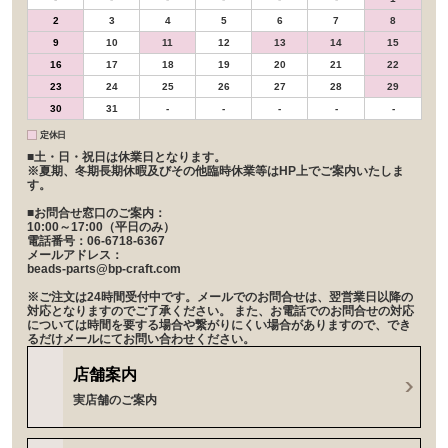
2
3
4
5
6
7
8
9
10
11
12
13
14
15
16
17
18
19
20
21
22
23
24
25
26
27
28
29
30
31
-
-
-
-
-
定休日
■土・日・祝日は休業日となります。
※夏期、冬期長期休暇及びその他臨時休業等はHP上でご案内いたしま
す。
■お問合せ窓口のご案内：
10:00～17:00（平日のみ）
電話番号：06-6718-6367
メールアドレス：
beads-parts@bp-craft.com
※ご注文は24時間受付中です。メールでのお問合せは、翌営業日以降の
対応となりますのでご了承ください。 また、お電話でのお問合せの対応
については時間を要する場合や繋がりにくい場合がありますので、でき
るだけメールにてお問い合わせください。
店舗案内
実店舗のご案内