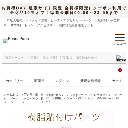
お買得DAY 通販サイト限定 会員様限定| クーポン利用で
全商品10％オフ！毎週金曜日00:00～23:59まで
日本最大級のハンドメイド素材・ビーズ・アクセサリーパーツ・天然資材・手芸材
料・DIY材料・トレンドアクセサリー・服飾雑貨総合通販サイト
メニュー
0
カテゴリー
新商品
ログイン
新規会員登録
カート
ホー
貼付け
・アクリル貼
樹
樹脂貼付けパーツ うさぎデコパーツ 兔 ウサギモチーフデコ
パーツ 樹脂カボション パステルカラー 約16×20mm（10
ム
パーツ
り付けパーツ
脂
ヶ）