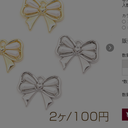
サ
入
カ
販
数
*
数