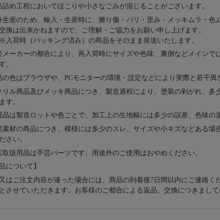
品詰め⼯程においてほこりや⼩さなごみが混じることがございます。
外⽣産のため、輸⼊・⽣産時に、擦り傷・バリ・歪み・メッキムラ・色
交換は出来かねますので、ご理解・ご協⼒をお願い申し上げます。
※⼊荷時（パッキング済み）の商品をそのまま発送いたします。
産メーカーの都合により、再⼊荷時にサイズや⾊味、裏側などメインで
す。
品の⾊はブラウザや、PCモニターの環境・設定などにより実際と若⼲異
クリル商品及びメッキ商品につき、製造過程により、塗装の剥がれ、多
ます。
製品は製造ロットや色ごとで、加工上の生地幅には多少の誤差、色味の
然素材の商品につき、模様には多少のスレ、サイズや小キズなどある場
ださい。
店取扱用品は⼿芸パーツです、⽤途外のご使⽤はおやめください。
品について】
又はご注文内容が違った場合には、商品の到着後7日間以内にご連絡く
とさせていただきます。お客様のご都合による返品、交換につきまして