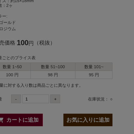
イズ：約15×18mm
数：2ヶ
ラー:
ゴールド
ロジウム
100
売価格
（税抜）
円
量ごとのプライス表
数量 1~50
数量 51~100
数量 101~
100 円
98 円
95 円
数量に対する⼊り数は商品ごとに異なります。
量
-
+
在庫状況： ○
カートに追加
お気に入りに追加