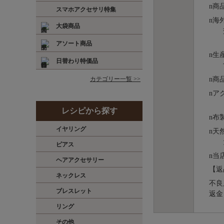
n
商
スマホアクセサリ特集
n
海
大袋商品
アソート商品
n
⽣
日替わり特価品
n
商
カテゴリー一覧 >>
n
ア
レシピから探す
n
布
イヤリング
n
天
ピアス
n
当
ヘアアクセサリー
【返
ネックレス
不良
ブレスレット
返金
リング
その他