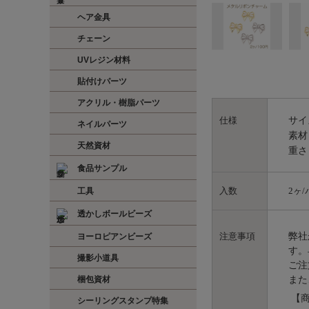
ヘア金具
チェーン
UVレジン材料
貼付けパーツ
アクリル・樹脂パーツ
サイ
仕様
ネイルパーツ
素材
天然資材
重さ
食品サンプル
入数
2ヶ
工具
透かしボールビーズ
弊社
注意事項
ヨーロピアンビーズ
す。
撮影小道具
ご注
また
梱包資材
【商
シーリングスタンプ特集