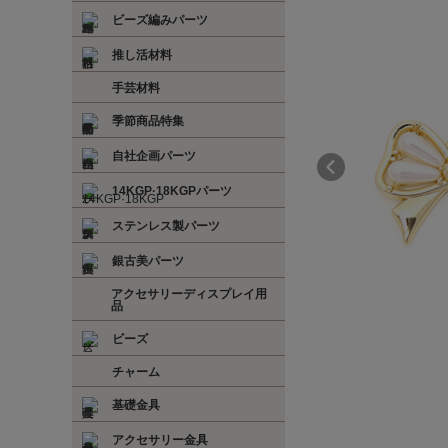
ビーズ編みパーツ
推し活材料
手芸材料
季節商品特集
自社企画パーツ
14KGP·18KGPパーツ
ステンレス製パーツ
銀古美パーツ
アクセサリーディスプレイ用
品
ビーズ
チャーム
基礎金具
アクセサリー金具