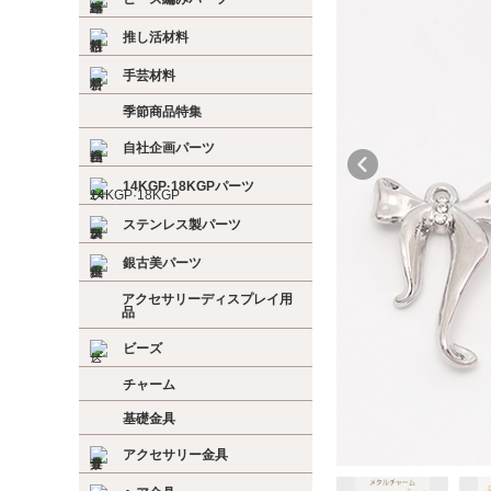
推し活材料
手芸材料
季節商品特集
自社企画パーツ
14KGP·18KGPパーツ
ステンレス製パーツ
銀古美パーツ
アクセサリーディスプレイ用
品
ビーズ
チャーム
基礎金具
アクセサリー金具