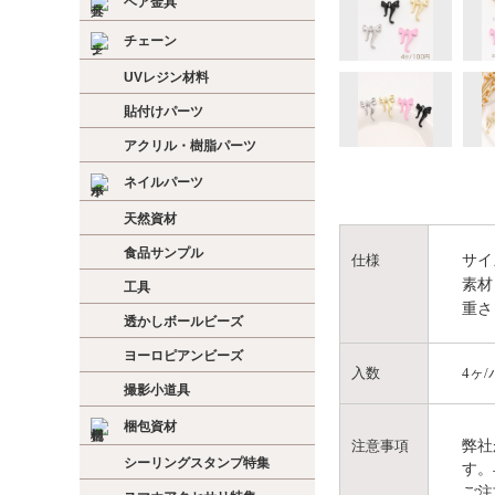
ヘア金具
チェーン
UVレジン材料
貼付けパーツ
アクリル・樹脂パーツ
ネイルパーツ
天然資材
食品サンプル
サイ
仕様
素材
工具
重さ
透かしボールビーズ
ヨーロピアンビーズ
入数
4ヶ
撮影小道具
梱包資材
弊社
注意事項
シーリングスタンプ特集
す。
ご注