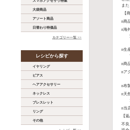
スマホアクセサリ特集
また
大袋商品
【商
アソート商品
n
商
日替わり特価品
n
海
カテゴリー一覧 >>
n
⽣
レシピから探す
n
商
イヤリング
n
ア
ピアス
ヘアアクセサリー
n
布
ネックレス
n
天
ブレスレット
n
当
リング
【返
その他
不良