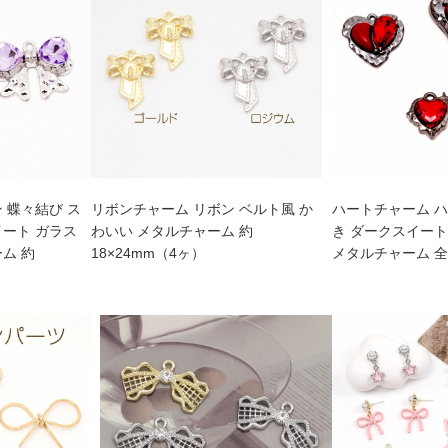
 蝶々結び ス
リボンチャーム リボン ベルト風 か
ハートチャーム ハ
イート ガラス
わいい メタルチャーム 約
き ダークスイート
ム 約
18×24mm（4ヶ）
メタルチャーム 全