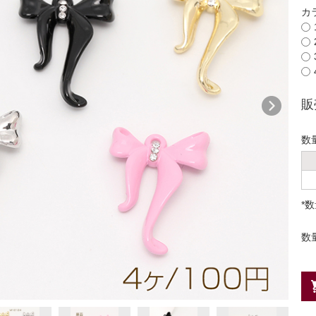
カ
販
数
*
数