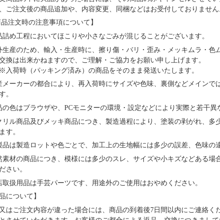
、ご注文後の商品追加や、内容変更、同梱などはお受付しておりません
品注文時の注意事項について】
品詰め⼯程においてほこりや⼩さなごみが混じることがございます。
外⽣産のため、輸⼊・⽣産時に、擦り傷・バリ・歪み・メッキムラ・色
交換は出来かねますので、ご理解・ご協⼒をお願い申し上げます。
※⼊荷時（パッキング済み）の商品をそのまま発送いたします。
産メーカーの都合により、再⼊荷時にサイズや⾊味、裏側などメインで
す。
品の⾊はブラウザや、PCモニターの環境・設定などにより実際と若⼲異
クリル商品及びメッキ商品につき、製造過程により、塗装の剥がれ、多
ます。
製品は製造ロットや色ごとで、加工上の生地幅には多少の誤差、色味の
然素材の商品につき、模様には多少のスレ、サイズや小キズなどある場
ださい。
店取扱用品は⼿芸パーツです、⽤途外のご使⽤はおやめください。
品について】
又はご注文内容が違った場合には、商品の到着後7日間以内にご連絡く