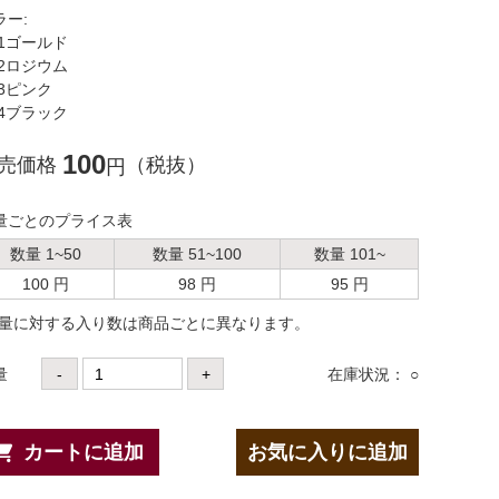
ラー:
1ゴールド
2ロジウム
3ピンク
4ブラック
100
売価格
（税抜）
円
量ごとのプライス表
数量 1~50
数量 51~100
数量 101~
100 円
98 円
95 円
数量に対する⼊り数は商品ごとに異なります。
量
-
+
在庫状況： ○
カートに追加
お気に入りに追加