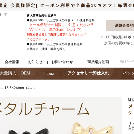
限定 会員様限定| クーポン利用で全商品10％オフ！毎週金曜日
材・手
新入荷商品毎日更新中！
◆税別2,500円以上ご購入の場合
メール便
送料無料
!
!
!
メール便配送の制限にご注意ください
!
!
!
新規会員登
（A4サイズ、厚み3cm、1kgまで）
制限を超えると宅配便に変更
となりますので
※100円(税別)=1
予めご了承下さい。
次回のお買物時に
◆税別4,000円以上ご購入の場合送料無料
※北海道・沖縄・離島を除く
会社情報
お知らせ
お問い合わせ
商品紹介動画
大量購入・OEM
アクセサリー卸仕入れ
バッ
Ttmix
 16.5×24mm（4ヶ）
M1
メ
ヶ
サイ
入