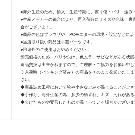
●海外生産のため、輸入、生産時期に、擦り傷・バリ・歪み
●生産メーカーの都合により、再入荷時にサイズや色味、裏
合がございます。
●商品の色はブラウザや、PCモニターの環境・設定などに
●当店取り扱い商品は手芸パーツです。
●用途外のご使用はおやめください。
卸売価格のため、バリや欠け、色ムラ、サビなどがある状態
返品交換は出来かねますので、ご理解・ご協力をお願い申し
※入荷時（パッキング済み）の商品をそのまま発送いたしま
さい。
◆商品詰め工程において埃や小さなごみが混じることがござ
◆手作り、海外生産の為、多少の柄ずれ、キズ、汚れがある
◆欠けたものや変形したものが混じっている場合がございま