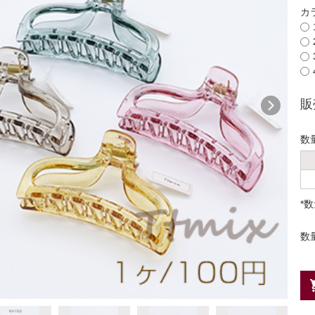
カ
販
数
*
数