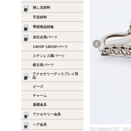
推し活材料
手芸材料
季節商品特集
自社企画パーツ
14KGP·18KGPパーツ
ステンレス製パーツ
銀古美パーツ
アクセサリーディスプレイ用
品
ビーズ
チャーム
基礎金具
アクセサリー金具
ヘア金具