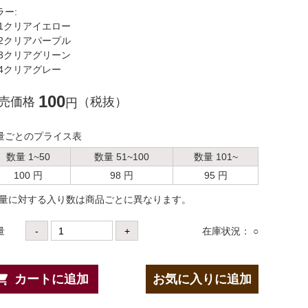
ラー:
1クリアイエロー
2クリアパープル
3クリアグリーン
4クリアグレー
100
売価格
（税抜）
円
量ごとのプライス表
数量 1~50
数量 51~100
数量 101~
100 円
98 円
95 円
数量に対する⼊り数は商品ごとに異なります。
量
-
+
在庫状況： ○
カートに追加
お気に入りに追加