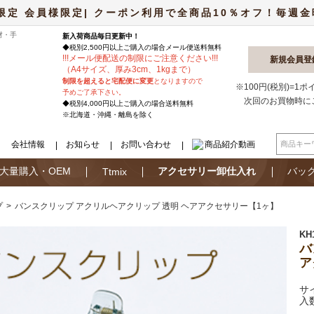
限定 会員様限定| クーポン利用で全商品10％オフ！毎週金曜日
材・手
新入荷商品毎日更新中！
◆税別2,500円以上ご購入の場合
メール便
送料無料
!
!
!
メール便配送の制限にご注意ください
!
!
!
新規会員登
（A4サイズ、厚み3cm、1kgまで）
制限を超えると宅配便に変更
となりますので
※100円(税別)=1
予めご了承下さい。
次回のお買物時に
◆税別4,000円以上ご購入の場合送料無料
※北海道・沖縄・離島を除く
会社情報
お知らせ
お問い合わせ
商品紹介動画
大量購入・OEM
アクセサリー卸仕入れ
バッ
Ttmix
プ
バンスクリップ アクリルヘアクリップ 透明 ヘアアクセサリー【1ヶ】
KH
バ
ア
サ
入