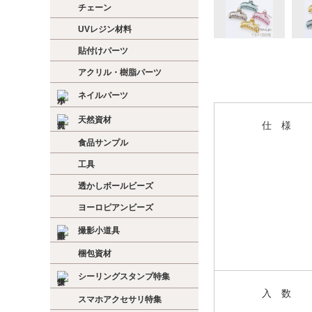
チェーン
UVレジン材料
貼付けパーツ
アクリル・樹脂パーツ
ネイルパーツ
天然資材
仕 様
食品サンプル
工具
透かしボールビーズ
ヨーロピアンビーズ
撮影小道具
梱包資材
シーリングスタンプ特集
入 数
スマホアクセサリ特集