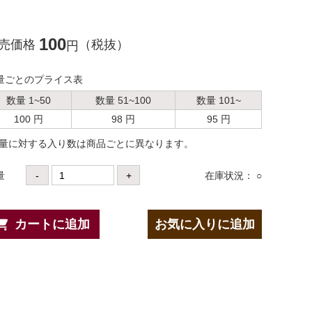
100
売価格
（税抜）
円
量ごとのプライス表
数量 1~50
数量 51~100
数量 101~
100 円
98 円
95 円
数量に対する⼊り数は商品ごとに異なります。
量
-
+
在庫状況： ○
カートに追加
お気に入りに追加