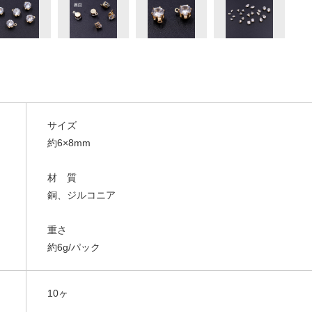
サイズ
約6×8mm
材 質
銅、ジルコニア
重さ
約6g/パック
10ヶ