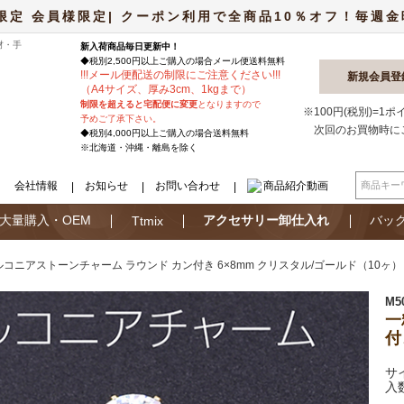
限定 会員様限定| クーポン利用で全商品10％オフ！毎週金曜日
材・手
新入荷商品毎日更新中！
◆税別2,500円以上ご購入の場合
メール便
送料無料
!
!
!
メール便配送の制限にご注意ください
!
!
!
新規会員登
（A4サイズ、厚み3cm、1kgまで）
制限を超えると宅配便に変更
となりますので
※100円(税別)=1
予めご了承下さい。
次回のお買物時に
◆税別4,000円以上ご購入の場合送料無料
※北海道・沖縄・離島を除く
会社情報
お知らせ
お問い合わせ
商品紹介動画
大量購入・OEM
アクセサリー卸仕入れ
バッ
Ttmix
コニアストーンチャーム ラウンド カン付き 6×8mm クリスタル/ゴールド（10ヶ）
M5
一
付
サ
入