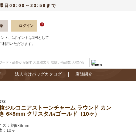
00:00～23:59まで
0
録
ログイン
ポイント、1ポイントは1円として
ご利用いただけます。
グ
法人向けバッグカタログ
店舗紹介
072
粒ジルコニアストーンチャーム ラウンド カン
き 6×8mm クリスタル/ゴールド（10ヶ）
イズ：約6×8mm
数：10ヶ