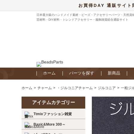
お買得DAY 通販サイト
日本最大級のハンドメイド素材・ビーズ・アクセサリーパーツ・天然資
芸材料・DIY材料・トレンドアクセサリー・服飾雑貨総合通販サイト
ホーム
パーツを探す
新商品
ホーム
チャーム
・ジルコニアチャーム
ジルコニア
一粒ジル
アイテムカテゴリー
Ttmixファッション雑貨
Basic&More 300～