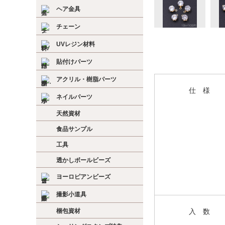
ヘア金具
チェーン
UVレジン材料
貼付けパーツ
アクリル・樹脂パーツ
仕 様
ネイルパーツ
天然資材
食品サンプル
工具
透かしボールビーズ
ヨーロピアンビーズ
撮影小道具
梱包資材
入 数