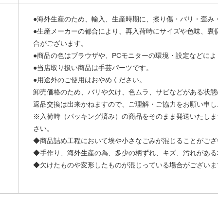
●海外生産のため、輸入、生産時期に、擦り傷・バリ・歪み
●生産メーカーの都合により、再入荷時にサイズや色味、裏
合がございます。
●商品の色はブラウザや、PCモニターの環境・設定などに
●当店取り扱い商品は手芸パーツです。
●用途外のご使用はおやめください。
卸売価格のため、バリや欠け、色ムラ、サビなどがある状態
返品交換は出来かねますので、ご理解・ご協力をお願い申し
※入荷時（パッキング済み）の商品をそのまま発送いたしま
さい。
◆商品詰め工程において埃や小さなごみが混じることがござ
◆手作り、海外生産の為、多少の柄ずれ、キズ、汚れがある
◆欠けたものや変形したものが混じっている場合がございま