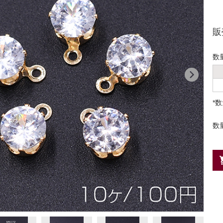
販
数
*
数