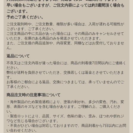
早い場合もございますが、ご注文内容によっては約3週間頂く場合も
ございます。
予めご了承ください。
ご注文殺到時や、ご注文数量、種類が多い場合は、入荷が遅れる可能性が
ございます、ご了承ください。
ご注文商品の中に欠品があった場合には、その商品のみキャンセルさせて
いただき、在庫のある商品のみを発送させていただきます。
また、ご注文後の商品追加や、内容変更、同梱などはお受付しておりませ
ん。
返品について
不良又はご注文内容が違った場合には、商品の到着後7日間以内にご連絡く
ださい。
弊社が送料を負担させていただき、交換若しくは返金とさせていただきま
す。
お客様のご都合による返品、交換につきましては、承っていませんのでご
了承ください。
商品注文時の注意事項について
・海外製品のため製造過程により、塗装の剥がれ、多少の変色、汚れ、変
形、表面のキズなどを含む場合があります。ご理解の上、ご購入くださ
い。
・製造ロットにより、品質、サイズ、色味の違い、歪み、ほつれや折れジ
ワなど生じる場合がございます。
・不良がひどい場合は対応しておりますので、商品到着から7日以内にお問
い合わせください。