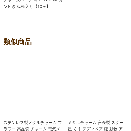
チャームパーツ 雫 12×23mm カ
ン付き 模様入り【10ヶ】
類似商品
ステンレス製メタルチャーム フ
メタルチャーム 合金製 スター
ラワー 高品質 チャーム 電気メ
星 くま テディベア 熊 動物 アニ