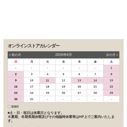
オンラインストアカレンダー
2026年8月
< 前の⽉
次の⽉ >
日
月
火
水
木
金
土
-
-
-
-
-
-
1
2
3
4
5
6
7
8
9
10
11
12
13
14
15
16
17
18
19
20
21
22
23
24
25
26
27
28
29
30
31
-
-
-
-
-
定休日
■土・日・祝日は休業日となります。
※夏期、冬期長期休暇及びその他臨時休業等はHP上でご案内いたしま
す。