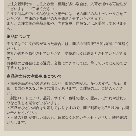
ご注文殺到時や、ご注文数量、種類が多い場合は、入荷が遅れる可能性が
ございます、ご了承ください。
ご注文商品の中に欠品があった場合には、その商品のみキャンセルさせて
いただき、在庫のある商品のみを発送させていただきます。
また、ご注文後の商品追加や、内容変更、同梱などはお受付しておりませ
ん。
返品について
不良又はご注文内容が違った場合には、商品の到着後7日間以内にご連絡く
ださい。
弊社が送料を負担させていただき、交換若しくは返金とさせていただきま
す。
お客様のご都合による返品、交換につきましては、承っていませんのでご
了承ください。
商品注文時の注意事項について
・海外製品のため製造過程により、塗装の剥がれ、多少の変色、汚れ、変
形、表面のキズなどを含む場合があります。ご理解の上、ご購入くださ
い。
・製造ロットにより、品質、サイズ、色味の違い、歪み、ほつれや折れジ
ワなど生じる場合がございます。
・不良がひどい場合は対応しておりますので、商品到着から7日以内にお問
い合わせください。
・不良の判断が難しい場合も、遠慮なくお問い合わせください。随時確認
いたします。