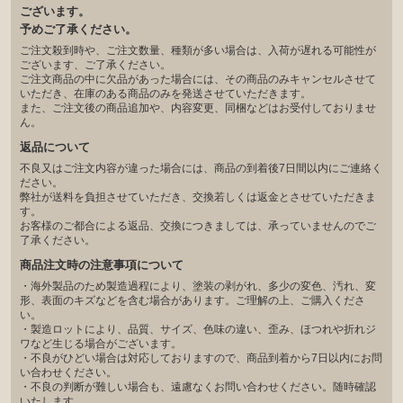
ございます。
予めご了承ください。
ご注文殺到時や、ご注文数量、種類が多い場合は、入荷が遅れる可能性が
ございます、ご了承ください。
ご注文商品の中に欠品があった場合には、その商品のみキャンセルさせて
いただき、在庫のある商品のみを発送させていただきます。
また、ご注文後の商品追加や、内容変更、同梱などはお受付しておりませ
ん。
返品について
不良又はご注文内容が違った場合には、商品の到着後7日間以内にご連絡く
ださい。
弊社が送料を負担させていただき、交換若しくは返金とさせていただきま
す。
お客様のご都合による返品、交換につきましては、承っていませんのでご
了承ください。
商品注文時の注意事項について
・海外製品のため製造過程により、塗装の剥がれ、多少の変色、汚れ、変
形、表面のキズなどを含む場合があります。ご理解の上、ご購入くださ
い。
・製造ロットにより、品質、サイズ、色味の違い、歪み、ほつれや折れジ
ワなど生じる場合がございます。
・不良がひどい場合は対応しておりますので、商品到着から7日以内にお問
い合わせください。
・不良の判断が難しい場合も、遠慮なくお問い合わせください。随時確認
いたします。