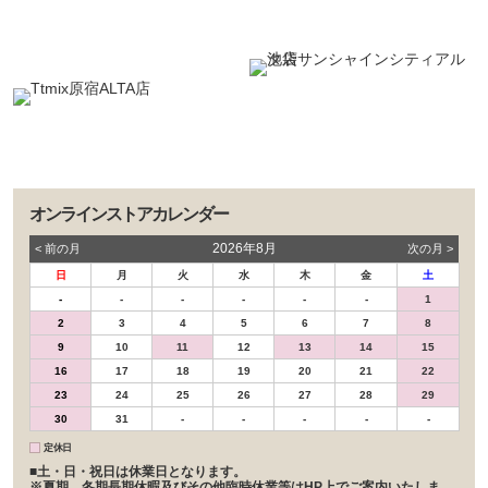
オンラインストアカレンダー
2026年8月
< 前の⽉
次の⽉ >
日
月
火
水
木
金
土
-
-
-
-
-
-
1
2
3
4
5
6
7
8
9
10
11
12
13
14
15
16
17
18
19
20
21
22
23
24
25
26
27
28
29
30
31
-
-
-
-
-
定休日
■土・日・祝日は休業日となります。
※夏期、冬期長期休暇及びその他臨時休業等はHP上でご案内いたしま