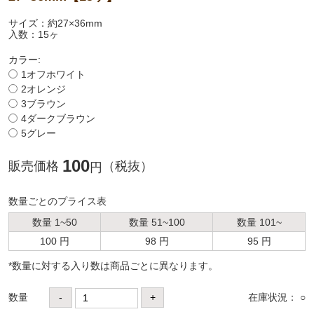
サイズ：約27×36mm
入数：15ヶ
カラー:
1オフホワイト
2オレンジ
3ブラウン
4ダークブラウン
5グレー
100
販売価格
（税抜）
円
数量ごとのプライス表
数量 1~50
数量 51~100
数量 101~
100 円
98 円
95 円
*数量に対する⼊り数は商品ごとに異なります。
数量
-
+
在庫状況： ○