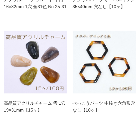
16×32mm 1穴 全31色 No.25-31
35×40mm 穴なし【10ヶ】
高品質アクリルチャーム 雫 1穴
べっこうパーツ 中抜き六角形穴
19×31mm【15ヶ】
なし【10ヶ】