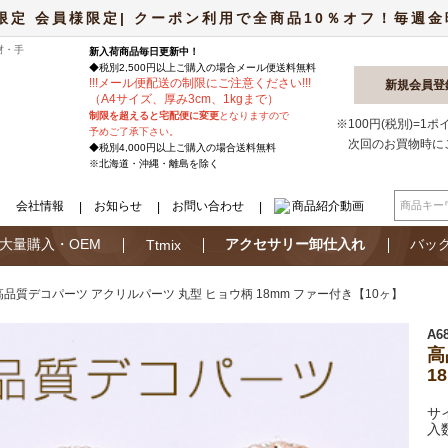
限定 会員様限定| クーポン利用で全商品10％オフ！毎週金曜日
材・手
新入荷商品毎日更新中！
◆税別2,500円以上ご購入の場合
メール便
送料無料
!
!
!
メール便配送の制限にご注意ください
!
!
!
新規会員登
（A4サイズ、厚み3cm、1kgまで）
制限を超えると宅配便に変更
となりますので
※100円(税別)=1
予めご了承下さい。
次回のお買物時に
◆税別4,000円以上ご購入の場合送料無料
※北海道・沖縄・離島を除く
会社情報
お知らせ
お問い合わせ
商品紹介動画
大量購入・OEM
アクセサリー卸仕入れ
バッ
Ttmix
高品質デコパーツ アクリルパーツ 丸型 ヒョウ柄 18mm ファー付き【10ヶ】
A6
高
1
サ
入