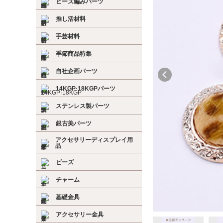
ビーズ編みパーツ
推し活材料
手芸材料
季節商品特集
自社企画パーツ
14KGP·18KGPパーツ
ステンレス製パーツ
銀古美パーツ
アクセサリーディスプレイ用
品
ビーズ
チャーム
基礎金具
アクセサリー金具