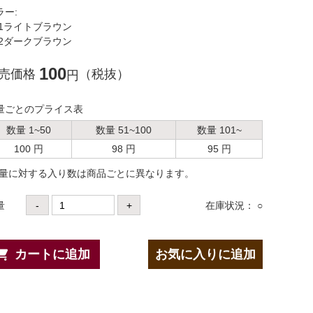
ラー:
1ライトブラウン
2ダークブラウン
100
売価格
（税抜）
円
量ごとのプライス表
数量 1~50
数量 51~100
数量 101~
100 円
98 円
95 円
数量に対する⼊り数は商品ごとに異なります。
量
-
+
在庫状況： ○
カートに追加
お気に入りに追加