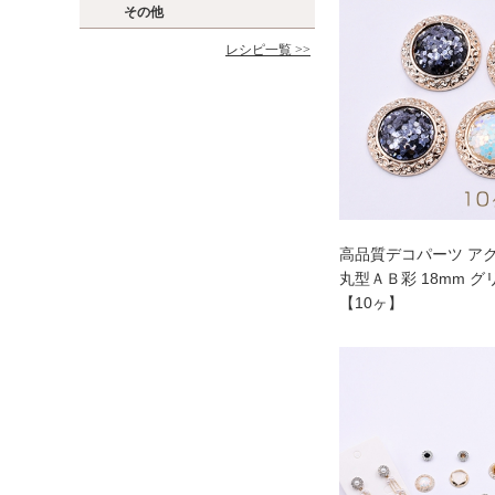
その他
レシピ一覧 >>
高品質デコパーツ ア
丸型ＡＢ彩 18mm 
【10ヶ】