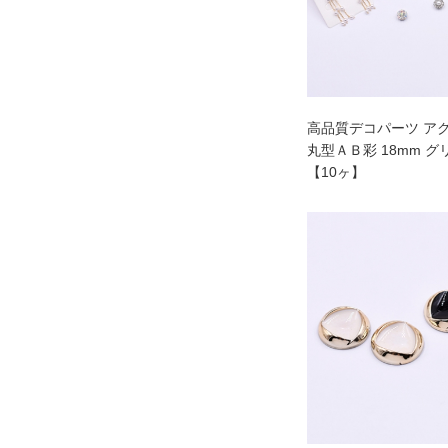
高品質デコパーツ ア
丸型ＡＢ彩 18mm 
【10ヶ】