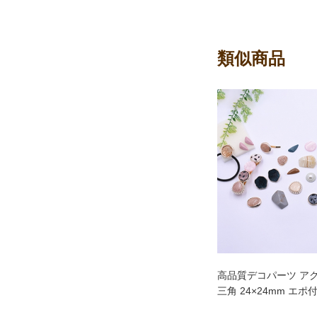
類似商品
高品質デコパーツ ア
三角 24×24mm エポ