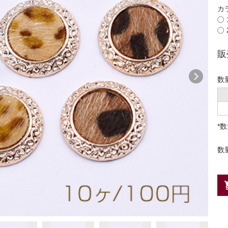
カ
販
数
*
数