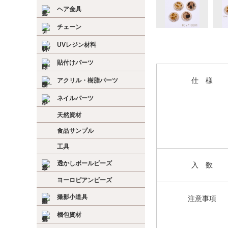
ヘア金具
チェーン
UVレジン材料
貼付けパーツ
アクリル・樹脂パーツ
仕 様
ネイルパーツ
天然資材
食品サンプル
工具
透かしボールビーズ
入 数
ヨーロピアンビーズ
撮影小道具
注意事項
梱包資材