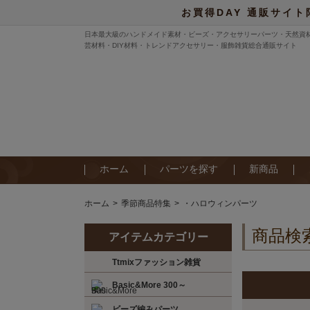
お買得DAY 通販サイト
日本最大級のハンドメイド素材・ビーズ・アクセサリーパーツ・天然資
芸材料・DIY材料・トレンドアクセサリー・服飾雑貨総合通販サイト
ホーム
パーツを探す
新商品
ホーム
季節商品特集
・ハロウィンパーツ
商品検
アイテムカテゴリー
Ttmixファッション雑貨
Basic&More 300～
ビーズ編みパーツ