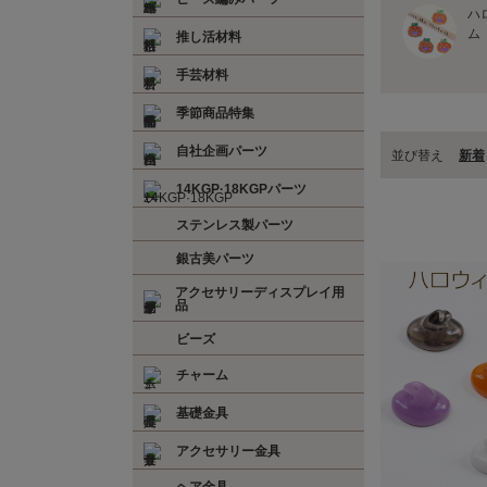
ハ
ム
推し活材料
手芸材料
季節商品特集
自社企画パーツ
並び替え
新着
14KGP·18KGPパーツ
ステンレス製パーツ
銀古美パーツ
アクセサリーディスプレイ用
品
ビーズ
チャーム
基礎金具
アクセサリー金具