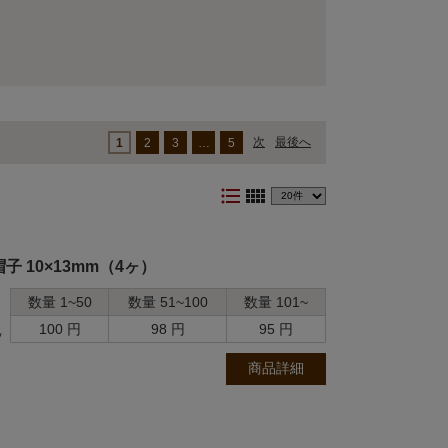
次
最後へ
1
2
3
…
5
format_list_bulleted
view_comfy
 10×13mm（4ヶ）
数量 1~50
数量 51~100
数量 101~
100 円
98 円
95 円
ッ
商品詳細