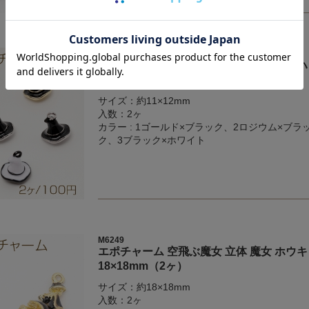
M6250
エポチャーム 魔女の帽子 立体 魔法使い ハ
ヶ）
サイズ：約11×12mm
入数：2ヶ
カラー : 1ゴールド×ブラック、2ロジウム×ブラ
ク、3ブラック×ホワイト
M6249
エポチャーム 空飛ぶ魔女 立体 魔女 ホウキ
18×18mm（2ヶ）
サイズ：約18×18mm
入数：2ヶ