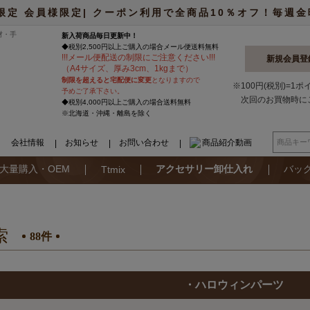
限定 会員様限定| クーポン利用で全商品10％オフ！毎週金曜日
材・手
新入荷商品毎日更新中！
◆税別2,500円以上ご購入の場合
メール便
送料無料
!
!
!
メール便配送の制限にご注意ください
!
!
!
新規会員登
（A4サイズ、厚み3cm、1kgまで）
制限を超えると宅配便に変更
となりますので
※100円(税別)=1
予めご了承下さい。
次回のお買物時に
◆税別4,000円以上ご購入の場合送料無料
※北海道・沖縄・離島を除く
会社情報
お知らせ
お問い合わせ
商品紹介動画
大量購入・OEM
アクセサリー卸仕入れ
バッ
Ttmix
索
88件
・ハロウィンパーツ