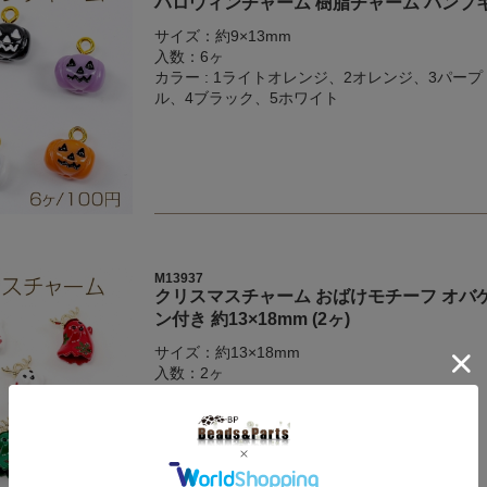
ハロウィンチャーム 樹脂チャーム パンプキン
サイズ：約9×13mm
入数：6ヶ
カラー : 1ライトオレンジ、2オレンジ、3パープ
ル、4ブラック、5ホワイト
M13937
クリスマスチャーム おばけモチーフ オバ
ン付き 約13×18mm (2ヶ)
サイズ：約13×18mm
入数：2ヶ
カラー : 1ホワイト、2レッド、3グリーン