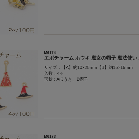
M6174
エポチャーム ホウキ 魔女の帽子 魔法使い
サイズ：【A】約10×25mm【B】約15×15mm
入数：4ヶ
形状 : Aほうき、B帽子
M6173